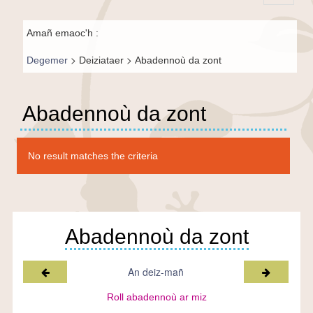
Principal-
Fil de
BR-fr
Amañ emaoc'h :
navigation-
>
>
Degemer
Deiziataer
Abadennoù da zont
BR
Abadennoù da zont
No result matches the criteria
Abadennoù da zont
Miz a-raok
Miz war-l
An deiz-mañ
Roll abadennoù ar miz