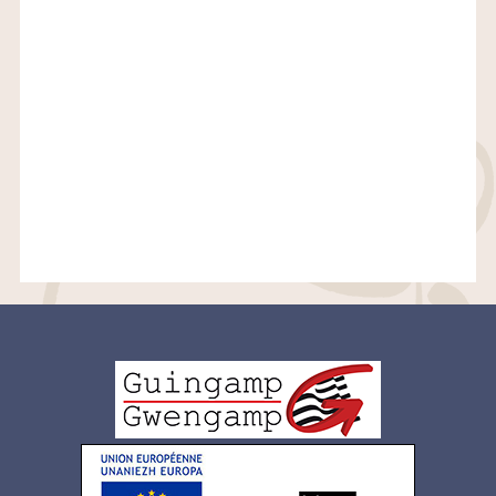
Logo
pied
de
page