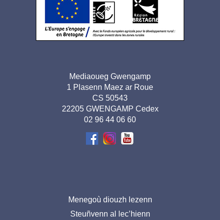
Adresse
Mediaoueg Gwengamp
1 Plasenn Maez ar Roue
pied de
CS 50543
page-
22205 GWENGAMP Cedex
02 96 44 06 60
BR
Menu
Menegoù diouzh lezenn
Steuñvenn al lec’hienn
pied