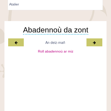
Atalier
Abadennoù da zont
Miz a-raok
Miz war-l
An deiz-mañ
Roll abadennoù ar miz