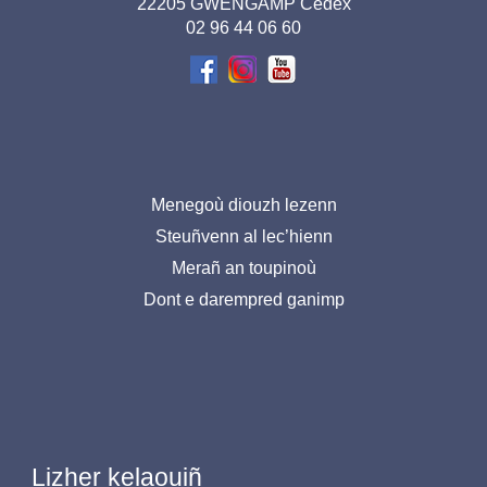
page-
22205 GWENGAMP Cedex
02 96 44 06 60
BR
Menu
Menegoù diouzh lezenn
Steuñvenn al lec’hienn
pied
Merañ an toupinoù
de
Dont e darempred ganimp
page-
BR
Lizher kelaouiñ