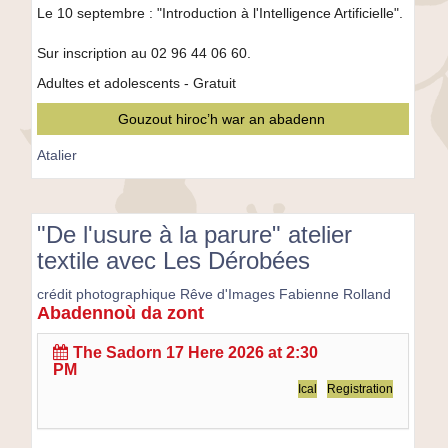
Le 10 septembre : "Introduction à l'Intelligence Artificielle".
Sur inscription au 02 96 44 06 60.
Adultes et adolescents - Gratuit
Gouzout hiroc’h war an abadenn
Atalier
"De l'usure à la parure" atelier
textile avec Les Dérobées
crédit photographique Rêve d'Images Fabienne Rolland
Abadennoù da zont
"De
l'usure
The
Sadorn 17 Here 2026 at 2:30
à
PM
la
Ical
Registration
parure"
atelier
textile