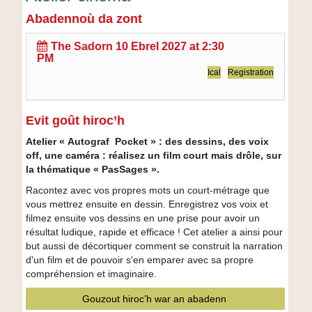
Abadennoù da zont
Atelier
cinéma
The
Sadorn 10 Ebrel 2027 at 2:30
PM
Ical
Registration
Evit goût hiroc’h
Atelier « Autograf Pocket » : des dessins, des voix
off, une caméra : réalisez un film court mais drôle, sur
la thématique « PasSages ».
Racontez avec vos propres mots un court-métrage que
vous mettrez ensuite en dessin. Enregistrez vos voix et
filmez ensuite vos dessins en une prise pour avoir un
résultat ludique, rapide et efficace ! Cet atelier a ainsi pour
but aussi de décortiquer comment se construit la narration
d'un film et de pouvoir s'en emparer avec sa propre
compréhension et imaginaire.
Gouzout hiroc’h war an abadenn