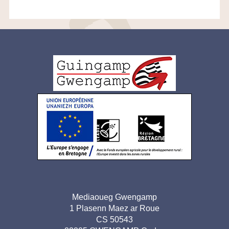
Logo
pied
de
page
Adresse
Mediaoueg Gwengamp
1 Plasenn Maez ar Roue
pied de
CS 50543