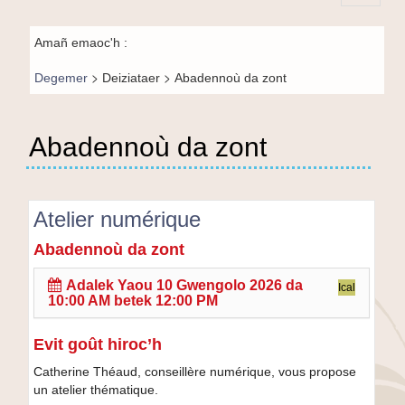
Principal-
Fil de
BR-fr
Amañ emaoc'h :
navigation-
>
>
Degemer
Deiziataer
Abadennoù da zont
BR
Abadennoù da zont
Atelier numérique
Abadennoù da zont
Atelier
numérique
Adalek
Yaou 10 Gwengolo 2026 da
Ical
10:00 AM
betek
12:00 PM
Evit goût hiroc’h
Catherine Théaud, conseillère numérique, vous propose
un atelier thématique.