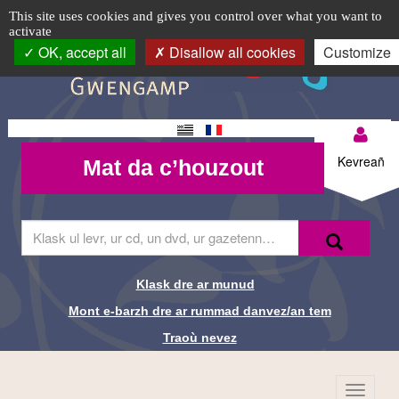
Abadennoù
TPL_C3RB_RGAA_EVITEMENT_MENU
TPL_C3RB_RGAA_EVITEMENT_CONTENT
TPL_C3RB_RGAA_EVITEMENT_LOGIN
Cookie management panel
Logo
This site uses cookies and gives you control over what you want to
activate
da
top-
OK, accept all
Disallow all cookies
Customize
BR
zont
Changement
Mon
Mat da
de langue
Kevreañ
Mat da c’houzout
compte-
c’houzout
BR
Skrivañ
Recherche-
Klask
ar
Br
ger
da
Klask dre ar munud
Liens de
glask
Mont e-barzh dre ar rummad danvez/an tem
e-
recherche-
barzh
Traoù nevez
al
Br
lec'hienn
Menu
TPL_C