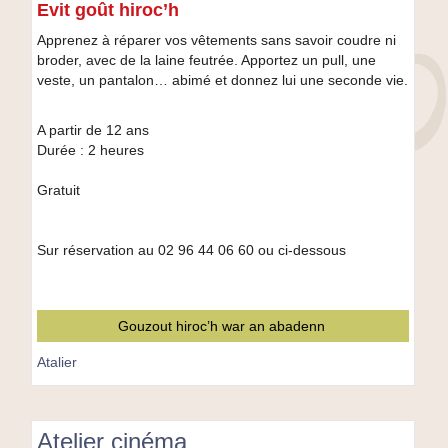
avec
Evit goût hiroc’h
Les
Apprenez à réparer vos vêtements sans savoir coudre ni
Dérobées
broder, avec de la laine feutrée. Apportez un pull, une
veste, un pantalon… abimé et donnez lui une seconde vie.
A partir de 12 ans
Durée : 2 heures
Gratuit
Sur réservation au 02 96 44 06 60 ou ci-dessous
Gouzout hiroc’h war an abadenn
Atalier
Atelier cinéma