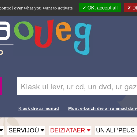
OK, accept all
Di
control over what you want to activate
Skrivañ
Recherche-
ar
Br
ger
da
glask
Klask dre ar munud
Mont e-barzh dre ar rummad dan
e-
Liens de
barzh
al
recherche-
lec'hienn
SERVIJOÙ
DEIZIATAER
UN ALI ’PEU
Br