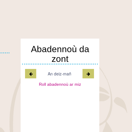
Abadennoù da
zont
Miz a-raok
Miz war-lerc'h
An deiz-mañ
Roll abadennoù ar miz