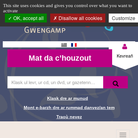
Abadennoù
TPL_C3RB_RGAA_EVITEMENT_MENU
TPL_C3RB_RGAA_EVITEMENT_CONTENT
TPL_C3RB_RGAA_EVITEMENT_LOGIN
Cookie management panel
Logo
This site uses cookies and gives you control over what you want to
activate
tremenet
top-
OK, accept all
Disallow all cookies
Customize
BR
Changement
Mon
Mat da
de langue
Kevreañ
Mat da c’houzout
compte-
c’houzout
BR
Skrivañ
Recherche-
Klask
ar
Br
ger
da
Klask dre ar munud
Liens de
glask
Mont e-barzh dre ar rummad danvez/an tem
e-
recherche-
barzh
Traoù nevez
al
Br
lec'hienn
Menu
TPL_C