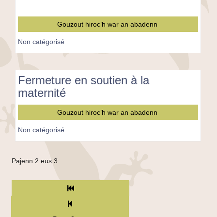
Gouzout hiroc’h war an abadenn
Non catégorisé
Fermeture en soutien à la
maternité
Fermeture
Gouzout hiroc’h war an abadenn
en
soutien
Non catégorisé
à
la
maternité
Pajenn 2 eus 3
TPL_C3RB_RGAA_PAGE_PREM_SR
TPL_C3RB_RGAA_PAGE_PREC_SR