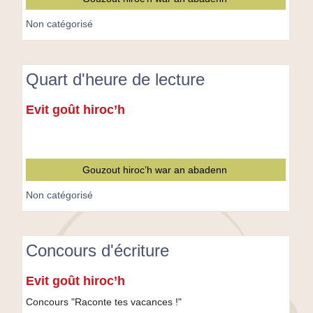
Non catégorisé
Quart d'heure de lecture
Quart
Evit goût hiroc’h
d'heure
de
lecture
Gouzout hiroc’h war an abadenn
Non catégorisé
Concours d'écriture
Concours
Evit goût hiroc’h
d'écriture
Concours "Raconte tes vacances !"