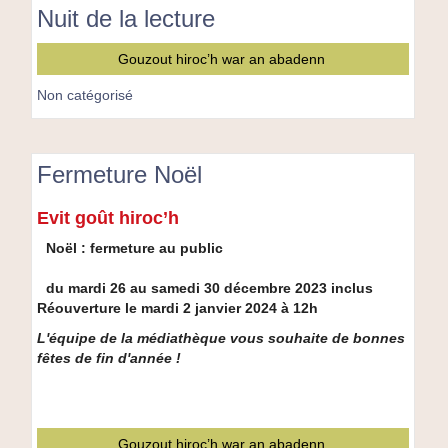
Jacques
Nuit de la lecture
Suignard
Nuit
Gouzout hiroc’h war an abadenn
de
la
Non catégorisé
lecture
Fermeture Noël
Fermeture
Evit goût hiroc’h
Noël
Noël : fermeture au public
du mardi 26 au samedi 30 décembre 2023 inclus
Réouverture le mardi 2 janvier 2024 à 12h
L'équipe de la médiathèque vous souhaite de bonnes
fêtes de fin d'année !
Gouzout hiroc’h war an abadenn