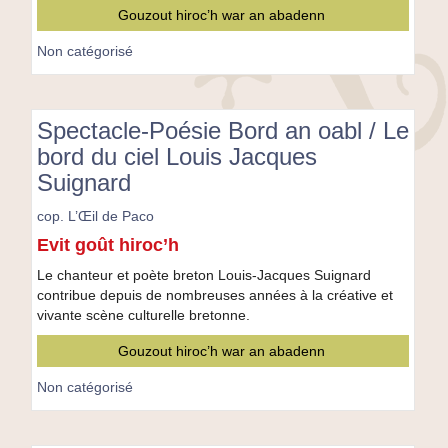
Gouzout hiroc’h war an abadenn
Non catégorisé
Spectacle-Poésie Bord an oabl / Le
bord du ciel Louis Jacques
Suignard
cop. L’Œil de Paco
Spectacle-
Evit goût hiroc’h
Poésie
Bord
Le chanteur et poète breton Louis-Jacques Suignard
an
contribue depuis de nombreuses années à la créative et
oabl
vivante scène culturelle bretonne.
/
Gouzout hiroc’h war an abadenn
Le
bord
Non catégorisé
du
ciel
Louis