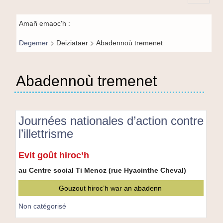
Principal-
Fil de
BR-fr
Amañ emaoc'h :
navigation-
>
>
Degemer
Deiziataer
Abadennoù tremenet
BR
Abadennoù tremenet
Journées nationales d’action contre
l’illettrisme
Journées
Evit goût hiroc’h
nationales
d’action
au Centre social Ti Menoz (rue Hyacinthe Cheval)
contre
Gouzout hiroc’h war an abadenn
l’illettrisme
Non catégorisé