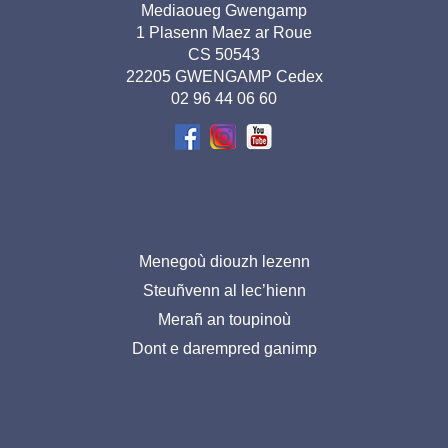
Adresse
Mediaoueg Gwengamp
1 Plasenn Maez ar Roue
pied de
CS 50543
page-
22205 GWENGAMP Cedex
02 96 44 06 60
BR
Menu
Menegoù diouzh lezenn
Steuñvenn al lec’hienn
pied
Merañ an toupinoù
de
Dont e darempred ganimp
page-
BR