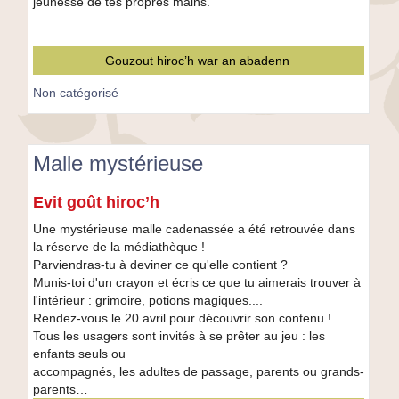
ton
jeunesse de tes propres mains.
diorama
»
Gouzout hiroc’h war an abadenn
Non catégorisé
Malle mystérieuse
Malle
Evit goût hiroc’h
mystérieuse
Une mystérieuse malle cadenassée a été retrouvée dans
la réserve de la médiathèque !
Parviendras-tu à deviner ce qu'elle contient ?
Munis-toi d'un crayon et écris ce que tu aimerais trouver à
l'intérieur : grimoire, potions magiques....
Rendez-vous le 20 avril pour découvrir son contenu !
Tous les usagers sont invités à se prêter au jeu : les
enfants seuls ou
accompagnés, les adultes de passage, parents ou grands-
parents…