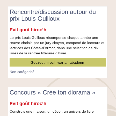
Rencontre/discussion autour du
prix Louis Guilloux
Rencontre/discussion
Evit goût hiroc’h
autour
du
Le prix Louis Guilloux récompense chaque année une
prix
œuvre choisie par un jury citoyen, composé de lecteurs et
Louis
lectrices des Côtes-d’Armor, dans une sélection de dix
Guilloux
livres de la rentrée littéraire d’hiver.
Gouzout hiroc’h war an abadenn
Non catégorisé
Concours « Crée ton diorama »
Concours
Evit goût hiroc’h
«
Crée
Construis une maison, un décor, un univers de livre