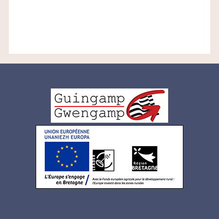
Logo
pied
de
page