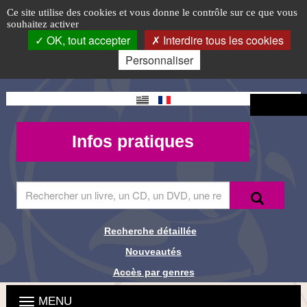
Animations
Accéder
Accéder
Accéder
Panneau de gestion des cookies
Logo
Ce site utilise des cookies et vous donne le contrôle sur ce que vous
au
au
à
souhaitez activer
à
top-
menu
contenu
la
OK, tout accepter
Interdire tous les cookies
principal
connexion
FR
venir
Personnaliser
Changement
Connexion
de langue
Mon
Infos
Infos pratiques
compte -
pratiques
MQueries
Saisir
Recherche
Recher
le
terme
à
Recherche détaillée
Liens de
rechercher
Nouveautés
dans
recherche
le
Accès par genres
site
Menu
Ouvrir