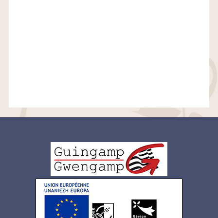
Logo
pied
de
page