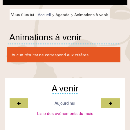
principal
la
navigation
Fil de
>
>
Vous êtes ici :
Accueil
Agenda
Animations à venir
navigation-
FR
Animations à venir
Aucun résultat ne correspond aux critères
A venir
Mois précédent
Mois suiv
Aujourd'hui
Liste des événements du mois