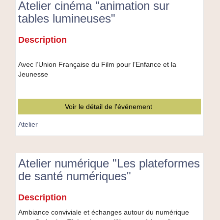
Atelier cinéma "animation sur
tables lumineuses"
Atelier
Description
cinéma
"animation
sur
Avec l’Union Française du Film pour l’Enfance et la
tables
Jeunesse
lumineuses"
Voir le détail de l'événement
Atelier
Atelier numérique "Les plateformes
de santé numériques"
Atelier
Description
numérique
"Les
Ambiance conviviale et échanges autour du numérique