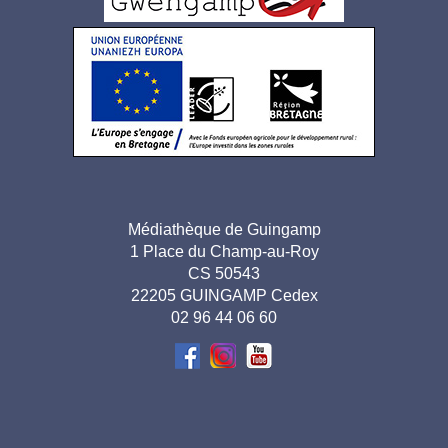
pied
de
page
Adresse
Médiathèque de Guingamp
1 Place du Champ-au-Roy
pied de
CS 50543
page-
22205 GUINGAMP Cedex
02 96 44 06 60
FR