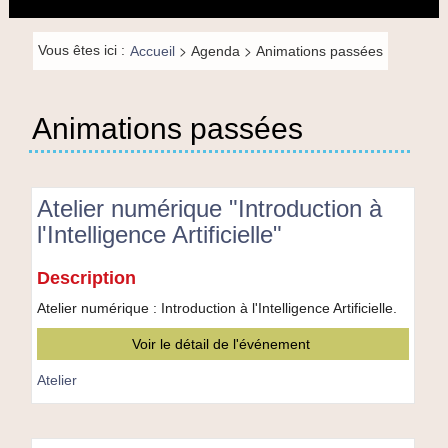
principal
la
navigation
Fil de
>
>
Vous êtes ici :
Accueil
Agenda
Animations passées
navigation-
FR
Animations passées
Atelier numérique "Introduction à
l'Intelligence Artificielle"
Atelier
Description
numérique
"Introduction
Atelier numérique : Introduction à l'Intelligence Artificielle.
à
Voir le détail de l'événement
l'Intelligence
Artificielle"
Atelier