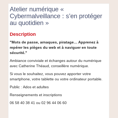
Atelier numérique «
Cybermalveillance : s’en protéger
au quotidien »
Atelier
Description
numérique
«
"Mots de passe, arnaques, piratage… Apprenez à
Cybermalveillance
repérer les pièges du web et à naviguer en toute
:
sécurité."
s’en
Ambiance conviviale et échanges autour du numérique
protéger
avec Catherine Théaud, conseillère numérique.
au
quotidien
Si vous le souhaitez, vous pouvez apporter votre
»
smartphone, votre tablette ou votre ordinateur portable.
Public : Ados et adultes
Renseignements et inscriptions
06 58 40 38 41 ou 02 96 44 06 60