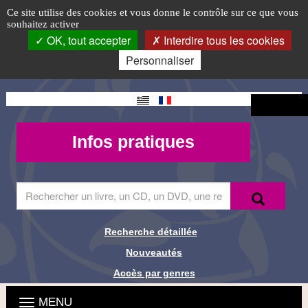
Animations
Accéder
Accéder
Accéder
Panneau de gestion des cookies
Logo
Ce site utilise des cookies et vous donne le contrôle sur ce que vous
au
au
à
souhaitez activer
passées
top-
menu
contenu
la
OK, tout accepter
Interdire tous les cookies
principal
connexion
FR
Personnaliser
Changement
Connexion
de langue
Mon
Infos
Infos pratiques
compte -
pratiques
MQueries
Saisir
Recherche
Recher
le
terme
à
Recherche détaillée
Liens de
rechercher
Nouveautés
dans
recherche
le
Accès par genres
site
Menu
Ouvrir