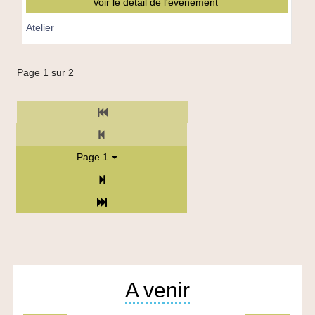
Voir le détail de l'événement
Atelier
Page 1 sur 2
TPL_C3RB_RGAA_PREM_PAGE
TPL_C3RB_RGAA_PREC_PAGE
Page 1
Suivant
Fin
A venir