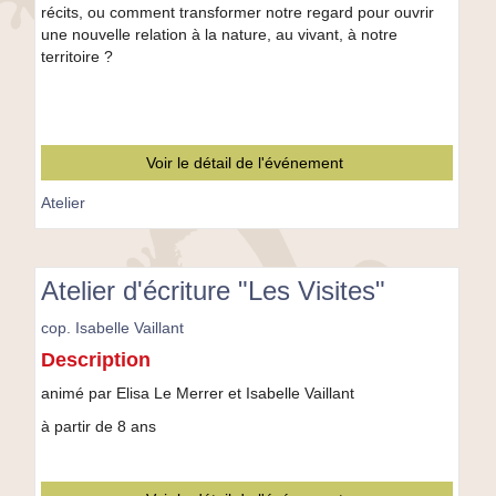
récits, ou comment transformer notre regard pour ouvrir
une nouvelle relation à la nature, au vivant, à notre
territoire ?
Voir le détail de l'événement
Atelier
Atelier d'écriture "Les Visites"
cop. Isabelle Vaillant
Atelier
Description
d'écriture
"Les
animé par Elisa Le Merrer et Isabelle Vaillant
Visites"
à partir de 8 ans