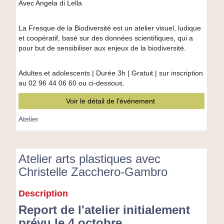
de
Avec Angela di Lella
la
biodiversité
La Fresque de la Biodiversité est un atelier visuel, ludique
et coopératif, basé sur des données scientifiques, qui a
pour but de sensibiliser aux enjeux de la biodiversité.
Adultes et adolescents | Durée 3h | Gratuit | sur inscription
au 02 96 44 06 60 ou ci-dessous.
Voir le détail de l'événement
Atelier
Atelier arts plastiques avec
Christelle Zacchero-Gambro
Atelier
Description
arts
Report de l'atelier initialement
plastiques
avec
prévu le 4 octobre