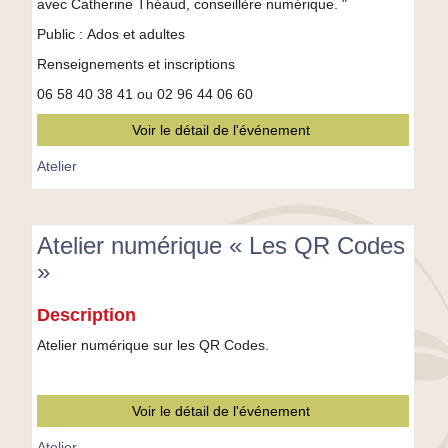
plateformes
avec Catherine Théaud, conseillère numérique. "
de
Public : Ados et adultes
santé
numériques"
Renseignements et inscriptions
06 58 40 38 41 ou 02 96 44 06 60
Voir le détail de l'événement
Atelier
Atelier numérique « Les QR Codes
»
Atelier
Description
numérique
«
Atelier numérique sur les QR Codes.
Les
QR
Codes
Voir le détail de l'événement
»
Atelier