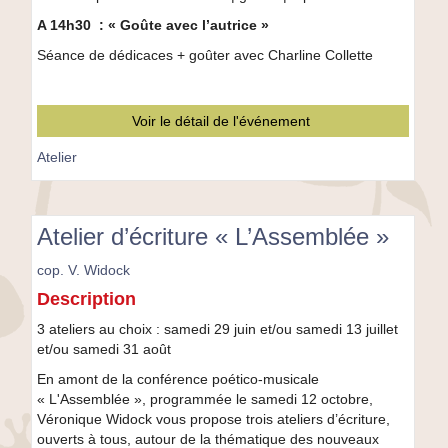
A 14h30 : « Goûte avec l’autrice »
Séance de dédicaces + goûter avec Charline Collette
Voir le détail de l'événement
Atelier
Atelier d’écriture « L’Assemblée »
cop. V. Widock
Atelier
Description
d’écriture
«
3 ateliers au choix : samedi 29 juin et/ou samedi 13 juillet
L’Assemblée
et/ou samedi 31 août
»
En amont de la conférence poético-musicale
« L'Assemblée », programmée le samedi 12 octobre,
Véronique Widock vous propose trois ateliers d’écriture,
ouverts à tous, autour de la thématique des nouveaux