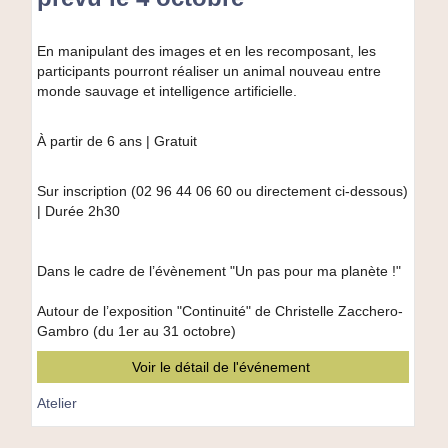
Christelle
Zacchero-
Gambro
En manipulant des images et en les recomposant, les
participants pourront réaliser un animal nouveau entre
monde sauvage et intelligence artificielle.
À partir de 6 ans | Gratuit
Sur inscription (02 96 44 06 60 ou directement ci-dessous)
| Durée 2h30
Dans le cadre de l’évènement "Un pas pour ma planète !"
Autour de l’exposition "Continuité" de Christelle Zacchero-
Gambro (du 1er au 31 octobre)
Voir le détail de l'événement
Atelier