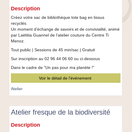
Atelier
Description
couture
Créez votre sac de bibliothèque tote bag en tissus
recyclés.
Un moment d’échange de savoirs et de convivialité, animé
par Laëtitia Guannel de l’atelier couture du Centre Ti
Menoz.
Tout public | Sessions de 45 min/sac | Gratuit
Sur inscription au 02 96 44 06 60 ou ci-dessous
Dans le cadre de "Un pas pour ma planète !"
Voir le détail de l'événement
Atelier
Atelier fresque de la biodiversité
Atelier
Description
fresque