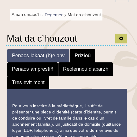
Principal-
Fil de
BR-fr
>
Amañ emaoc'h :
Degemer
Mat da c’houzout
navigation-
BR
Mat da c’houzout
TPL_C
Penaos lakaat (h)e anv
Prizioù
Penaos amprestiñ
Reolennoù diabarzh
Tres evit mont
Pour vous inscrire à la médiathèque, il suffit de
présenter une pièce d'identité (carte d'identité, permis
de conduire ou livret de famille dans le cas d'un
abonnement familial), un justicatif de domicile (quittance
loyer, EDF, téléphone...) ainsi que votre dernier avis de
non-imposition si vous n'êtes pas imposable.