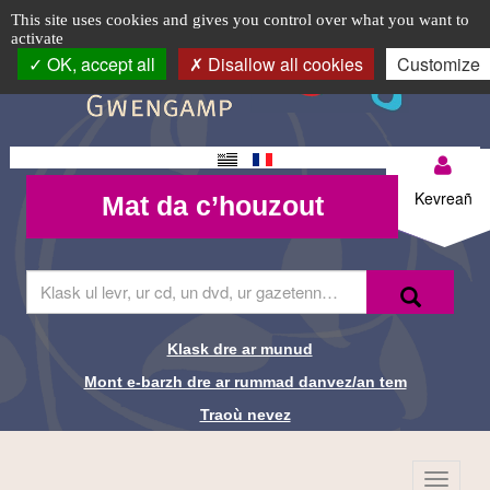
Mat
TPL_C3RB_RGAA_EVITEMENT_MENU
TPL_C3RB_RGAA_EVITEMENT_CONTENT
TPL_C3RB_RGAA_EVITEMENT_LOGIN
Cookie management panel
Logo
This site uses cookies and gives you control over what you want to
activate
da
top-
OK, accept all
Disallow all cookies
Customize
BR
c’houzout
-
Changement
Mon
Médiathèque
Mat da
de langue
Kevreañ
Mat da c’houzout
compte-
c’houzout
de
BR
Guingamp
Skrivañ
Recherche-
Klask
ar
Br
ger
da
Klask dre ar munud
Liens de
glask
Mont e-barzh dre ar rummad danvez/an tem
e-
recherche-
barzh
Traoù nevez
al
Br
lec'hienn
Menu
TPL_C