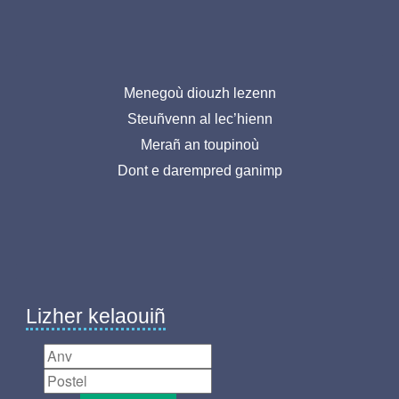
Menu
Menegoù diouzh lezenn
Steuñvenn al lec’hienn
pied
Merañ an toupinoù
de
Dont e darempred ganimp
page-
BR
Lizher kelaouiñ