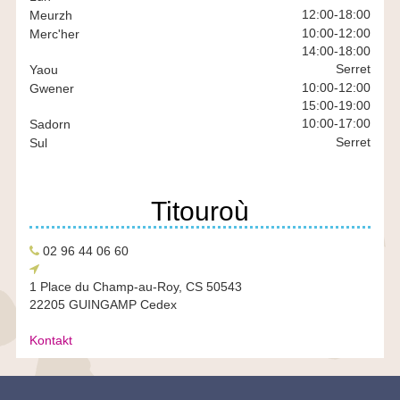
BR
12:00
-
18:00
Meurzh
10:00
-
12:00
Merc'her
14:00
-
18:00
Serret
Yaou
10:00
-
12:00
Gwener
15:00
-
19:00
10:00
-
17:00
Sadorn
Serret
Sul
Titouroù
Pellgomzer
02 96 44 06 60
Chomlec’h
diloc’h
1 Place du Champ-au-Roy, CS 50543
22205 GUINGAMP Cedex
Kontakt