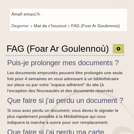
Principal-
Fil de
BR-fr
Amañ emaoc'h :
navigation-
>
>
Degemer
Mat da c’houzout
FAG (Foar Ar Goulennoù)
BR
FAG (Foar Ar Goulennoù)
TPL_C
Puis-je prolonger mes documents ?
Les documents empruntés peuvent être prolongés une seule
fois pour 4 semaines en vous adressant à un bibliothécaire
sur place ou par votre "espace adhérent" du site (à
l’exception des Nouveautés et des documents réservés) .
Que faire si j'ai perdu un document ?
Si vous avez perdu un document, vous devez le signaler le
plus rapidement possible à la Médiathèque qui vous
indiquera la marche à suivre pour son remplacement.
Que faire si j'ai perdu ma carte