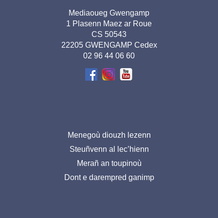
Adresse
Mediaoueg Gwengamp
1 Plasenn Maez ar Roue
pied de
CS 50543
page-
22205 GWENGAMP Cedex
02 96 44 06 60
BR
Menu
Menegoù diouzh lezenn
Steuñvenn al lec’hienn
pied
Merañ an toupinoù
de
Dont e darempred ganimp
page-
BR