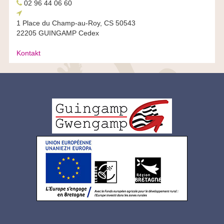
Pellgomzer
02 96 44 06 60
Chomlec’h
diloc’h
1 Place du Champ-au-Roy, CS 50543
22205 GUINGAMP Cedex
Kontakt
Logo
pied
de
page