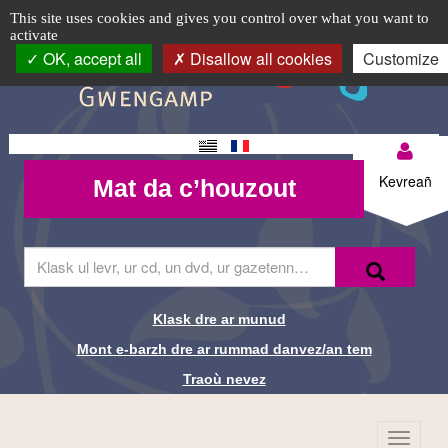
FAG
TPL_C3RB_RGAA_EVITEMENT_MENU
TPL_C3RB_RGAA_EVITEMENT_CONTENT
TPL_C3RB_RGAA_EVITEMENT_LOGIN
Cookie management panel
Logo
This site uses cookies and gives you control over what you want to
activate
(Foar
top-
OK, accept all
Disallow all cookies
Customize
BR
Ar
Goulennoù)
Changement
Mon
-
Mat da
de langue
Kevreañ
Mat da c’houzout
compte-
c’houzout
Médiathèque
BR
de
Skrivañ
Recherche-
Klask
ar
Guingamp
Br
ger
da
Klask dre ar munud
Liens de
glask
Mont e-barzh dre ar rummad danvez/an tem
e-
recherche-
barzh
Traoù nevez
al
Br
lec'hienn
Menu
TPL_C