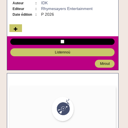
IDK
Auteur
Rhymesayers Entertainment
Editeur
P 2026
Date édition
Listennoù
Mirout
Impressions
des
gitans
-
CD