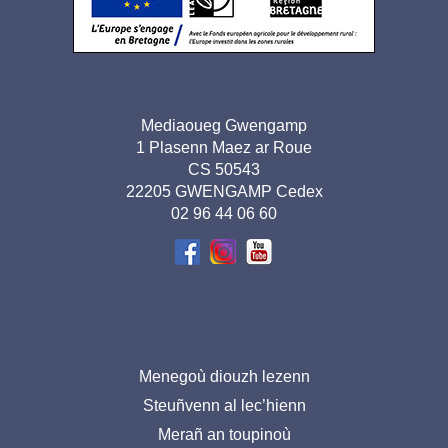
Adresse
Mediaoueg Gwengamp
1 Plasenn Maez ar Roue
pied de
CS 50543
page-
22205 GWENGAMP Cedex
02 96 44 06 60
BR
Menu
Menegoù diouzh lezenn
Steuñvenn al lec’hienn
pied
Merañ an toupinoù
de