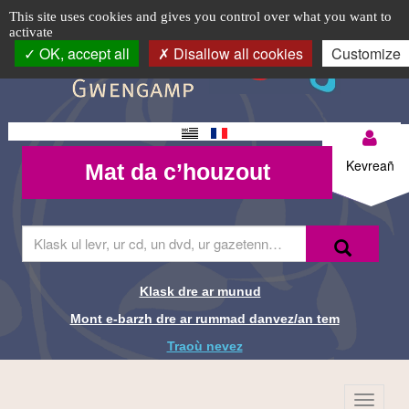
Traoù
TPL_C3RB_RGAA_EVITEMENT_MENU
TPL_C3RB_RGAA_EVITEMENT_CONTENT
TPL_C3RB_RGAA_EVITEMENT_LOGIN
Cookie management panel
Logo
This site uses cookies and gives you control over what you want to
activate
nevez
top-
OK, accept all
Disallow all cookies
Customize
BR
-
Médiathèque
Changement
Mon
de
Mat da
de langue
Kevreañ
Mat da c’houzout
compte-
c’houzout
Guingamp
BR
Skrivañ
Recherche-
Klask
ar
Br
ger
da
Klask dre ar munud
Liens de
glask
Mont e-barzh dre ar rummad danvez/an tem
e-
recherche-
barzh
Traoù nevez
al
Br
lec'hienn
Menu
TPL_C