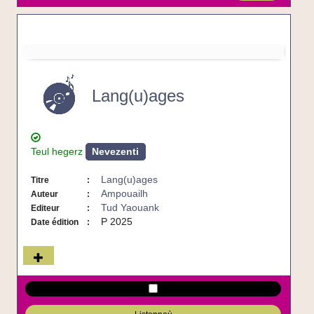
Lang(u)ages
-
CD
Lang(u)ages
Teul hegerz
Nevezenti
Lang(u)ages
Titre
Ampouailh
Auteur
Tud Yaouank
Editeur
P 2025
Date édition