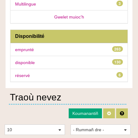
3
Multilingue
Gwelet muioc'h
Disponibilité
263
emprunté
130
disponible
6
réservé
Traoù nevez
COM_OPAC_
Sikour
Koumanantiñ
Niv.
Dibab
dre
dre