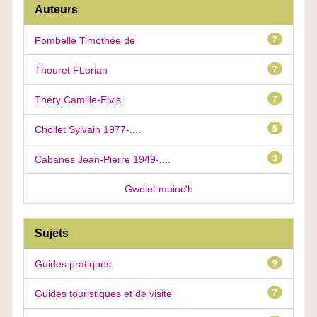
Auteurs
7
Fombelle Timothée de
7
Thouret FLorian
7
Théry Camille-Elvis
5
Chollet Sylvain 1977-....
3
Cabanes Jean-Pierre 1949-....
Gwelet muioc'h
Sujets
9
Guides pratiques
7
Guides touristiques et de visite