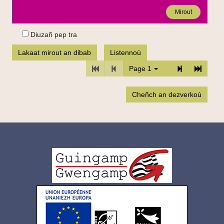
Mirout
Diuzañ pep tra
Lakaat mirout an dibab
Listennoù
TPL_C3RB_RGAA_PREM_PAGE
TPL_C3RB_RGAA_PREC_PAGE
TPL_C3RB_R
TPL_C3
Page 1
Cheñch an dezverkoù
Logo
pied
de
page