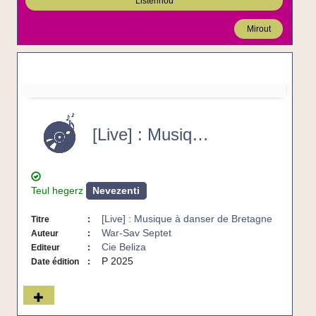
Listennoù
Mirout
[Live]
:
Musique
[Live] : Musique à danser de Bretagne
à
danser
de
Bretagne
-
Teul hegerz
Nevezenti
CD
[Live] : Musique à danser de Bretagne
Titre
War-Sav Septet
Auteur
Cie Beliza
Editeur
P 2025
Date édition