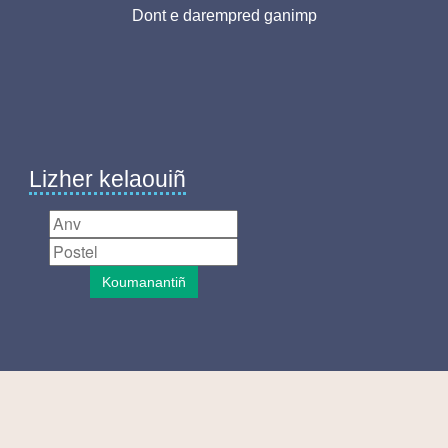
Dont e darempred ganimp
page-
BR
Lizher kelaouiñ
Koumanantiñ