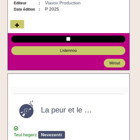
Viavox Production
Editeur
P 2025
Date édition
Listennoù
Mirout
La
peur
et
La peur et le vent
le
vent
-
CD
Teul hegerz
Nevezenti