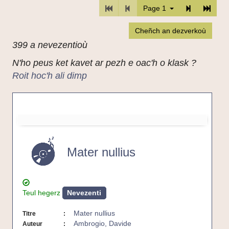
bajenn
:
TPL_C3RB_RGAA_PREM_PAGE
TPL_C3RB_RGAA_PREC_PA
TPL_C3RB_
TPL_C
Page 1
:
Cheñch an dezverkoù
399 a nevezentioù
N'ho peus ket kavet ar pezh e oac'h o klask ?
Roit hoc'h ali dimp
Mater
nullius
-
Mater nullius
CD
Teul hegerz
Nevezenti
Mater nullius
Titre
Ambrogio, Davide
Auteur