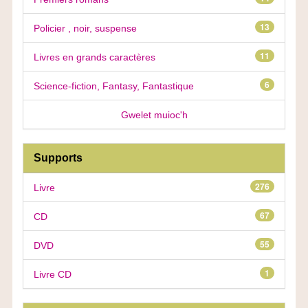
13
Policier , noir, suspense
11
Livres en grands caractères
6
Science-fiction, Fantasy, Fantastique
Gwelet muioc'h
Supports
276
Livre
67
CD
55
DVD
1
Livre CD