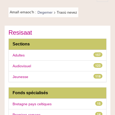
Principal-
Fil de
BR-fr
>
Amañ emaoc'h :
Degemer
Traoù nevez
navigation-
BR
Resisaat
Filtres
facettes
Sections
157
Adultes
123
Audiovisuel
119
Jeunesse
Fonds spécialisés
15
Bretagne pays celtiques
14
Premiers romans