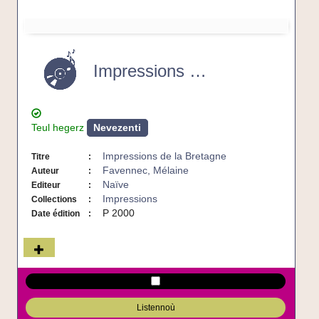
Impressions
de
la
Impressions de la Bretagne
Bretagne
-
CD
Teul hegerz
Nevezenti
Impressions de la Bretagne
Titre
Favennec, Mélaine
Auteur
Naïve
Editeur
Impressions
Collections
P 2000
Date édition
Listennoù