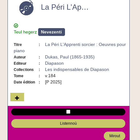
La Péri L'Apprenti sorcier : Oeuvres pour piano
sorcier
:
Oeuvres
pour
piano
Teul hegerz
Nevezenti
-
CD
La Péri L'Apprenti sorcier : Oeuvres pour
Titre
piano
Dukas, Paul (1865-1935)
Auteur
Diapason
Editeur
Les indispensables de Diapason
Collections
v.184
Tome
[P 2025]
Date édition
Listennoù
Mirout