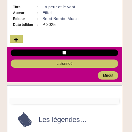
La peur et le vent
Titre
Eiffel
Auteur
Seed Bombs Music
Editeur
P 2025
Date édition
Listennoù
Mirout
Les
légendes
d'Ortie
Les légendes d'Ortie
-
Livre