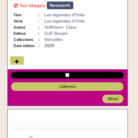
Nevezenti
Teul dihegerz
Les légendes d'Ortie
Titre
Les légendes d'Ortie
Série
Hoffmann, Clara
Auteur
Gulf Stream
Editeur
Etincelles
Collections
2025
Date édition
Listennoù
Mirout
La
Péri
L'Apprenti