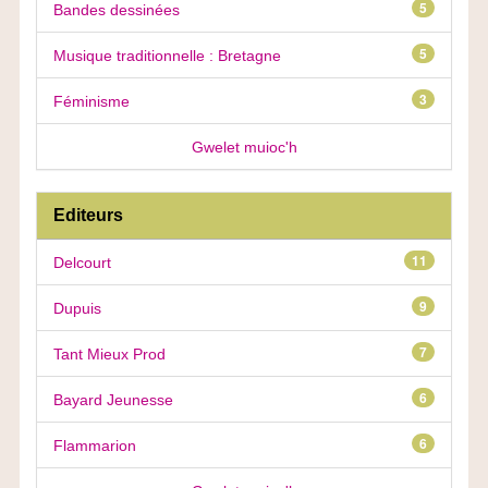
5
Bandes dessinées
5
Musique traditionnelle : Bretagne
3
Féminisme
Gwelet muioc'h
Editeurs
11
Delcourt
9
Dupuis
7
Tant Mieux Prod
6
Bayard Jeunesse
6
Flammarion