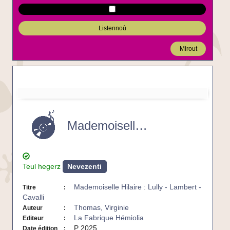
Listennoù
Mirout
Mademoiselle
Hilaire
:
Mademoiselle Hilaire : Lully - Lambert - Cavalli
Lully
-
Lambert
-
Cavalli
Teul hegerz
Nevezenti
-
CD
Mademoiselle Hilaire : Lully - Lambert -
Titre
Cavalli
Thomas, Virginie
Auteur
La Fabrique Hémiolia
Editeur
P 2025
Date édition