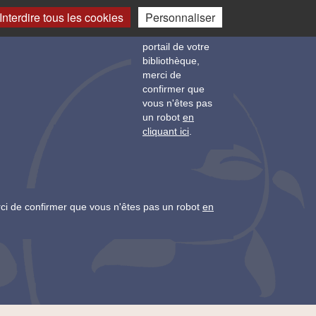
Changement
Mon
Interdire tous les cookies
Personnaliser
Sécurité. Pour
de langue
compte
accéder au
portail de votre
bibliothèque,
merci de
confirmer que
vous n'êtes pas
un robot
en
cliquant ici
.
rci de confirmer que vous n'êtes pas un robot
en