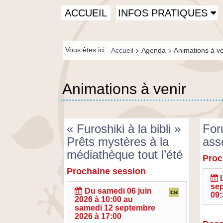
recherche
Menu
ACCUEIL
INFOS PRATIQUES
principal
Fil de
>
>
Vous êtes ici :
Accueil
Agenda
Animations à ve
navigation-
FR
Animations à venir
« Furoshiki à la bibli »
For
Prêts mystères à la
ass
médiathèque tout l’été
Proc
Forum
des
Prochaine session
«
associ
Furoshiki
se
à
Du
samedi 06 juin
Ical
09:
2026 à 10:00
au
la
samedi 12 septembre
bibli
2026 à 17:00
»