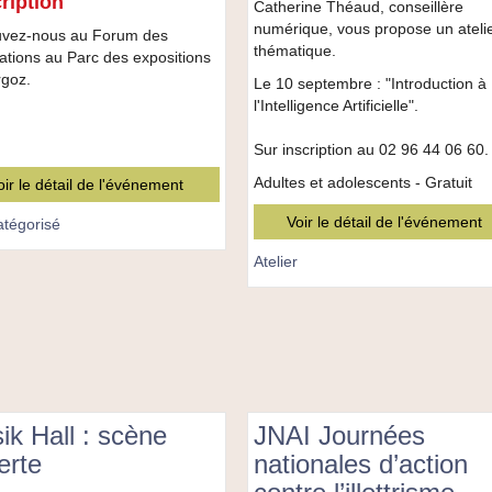
ription
Catherine Théaud, conseillère
numérique, vous propose un ateli
uvez-nous au Forum des
thématique.
ations au Parc des expositions
rgoz.
Le 10 septembre : "Introduction à
l'Intelligence Artificielle".
Sur inscription au 02 96 44 06 60.
Adultes et adolescents - Gratuit
oir le détail de l'événement
Voir le détail de l'événement
tégorisé
Atelier
ik Hall : scène
JNAI Journées
erte
nationales d’action