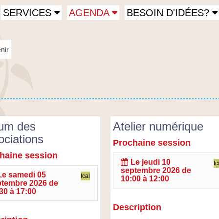
SERVICES
AGENDA
BESOIN D'IDÉES?
nir
um des
Atelier numérique
ociations
Prochaine session
Atelier
numérique
haine session
Le
jeudi 10
Ic
septembre 2026 de
ations
Le
samedi 05
Ical
10:00
à
12:00
ptembre 2026 de
30
à
17:00
Description