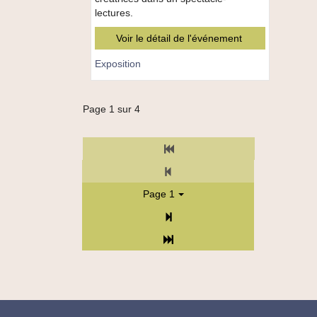
lectures.
Voir le détail de l'événement
Exposition
Page 1 sur 4
TPL_C3RB_RGAA_PREM_PAG
TPL_C3RB_RGAA_PREC_PAG
Page 1
Suivant
Fin