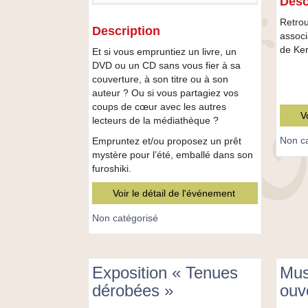
Desc
Prêts
Retro
mystères
Description
associ
à
de Ke
la
Et si vous empruntiez un livre, un
médiathèque
DVD ou un CD sans vous fier à sa
tout
couverture, à son titre ou à son
l’été
auteur ? Ou si vous partagiez vos
coups de cœur avec les autres
V
lecteurs de la médiathèque ?
Non ca
Empruntez et/ou proposez un prêt
mystère pour l’été, emballé dans son
furoshiki.
Voir le détail de l'événement
Non catégorisé
Exposition « Tenues
Mus
dérobées »
ouv