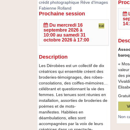
Proc
Musik
crédit photographique Rêve d'Images
Hall
Fabienne Rolland
Prochaine session
Exposition
:
sep
«
scène
14:
Du
mercredi 16
Tenues
ouvert
Ical
septembre 2026 à
dérobées
10:00
au
samedi 31
»
octobre 2026 à 17:00
Desc
Assoc
baroq
Description
« Mosa
Les Dérobées est un collectif de dix
valeur
créatrices qui ensemble créent des
des pi
broderies-témoignages, des robes-
Vivaldi
consolations, des coiffes-mémoires…
Elisab
célébrant et questionnant la vie des
femmes. Les tenues sont réunies en
Gratuit
installation, assorties de broderies de
poèmes et de mots-
V
manifestes. Habitées en
Non ca
déambulations, elles sont
accompagnées par la voix de leurs
créatrices dans un spectacle-