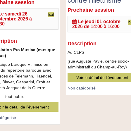
contre l’illettrisme
haine session
Prochaine session
JNAI
Le
samedi 26
Ical
Journées
tembre 2026 à
nationales
Le
jeudi 01 octobre
Ic
30
e
2026 de 14:00
à
16:00
d’action
contre
l’illettrisme
ription
Description
iation Pro Musica (musique
Au CLPS
ue)
(rue Auguste Pavie, centre socio-
ïque baroque » : mise en
administratif du Champ-au-Roy)
 du répertoire baroque avec
èces de Telemann, Haendel,
Voir le détail de l'événement
, Blavet, Gasparini, Croft et
eth Jacquet de la Guerre.
Non catégorisé
 – tout public
oir le détail de l'événement
tégorisé