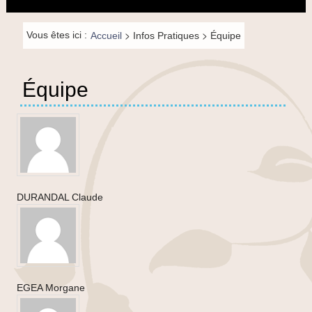
principal
la
navigation
Fil de
>
>
Vous êtes ici :
Accueil
Infos Pratiques
Équipe
navigation-
FR
Équipe
DURANDAL Claude
EGEA Morgane