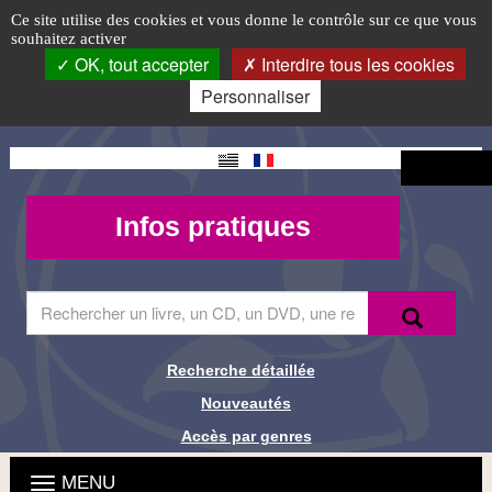
Équipe
Accéder
Accéder
Accéder
Panneau de gestion des cookies
Logo
Ce site utilise des cookies et vous donne le contrôle sur ce que vous
au
au
à
souhaitez activer
-
top-
menu
contenu
la
OK, tout accepter
Interdire tous les cookies
principal
connexion
FR
Médiathèque
Personnaliser
de
Changement
Connexion
Guingamp
de langue
Mon
Infos
Infos pratiques
compte -
pratiques
MQueries
Saisir
Recherche
Recher
le
terme
à
Recherche détaillée
Liens de
rechercher
Nouveautés
dans
recherche
le
Accès par genres
site
Menu
Ouvrir