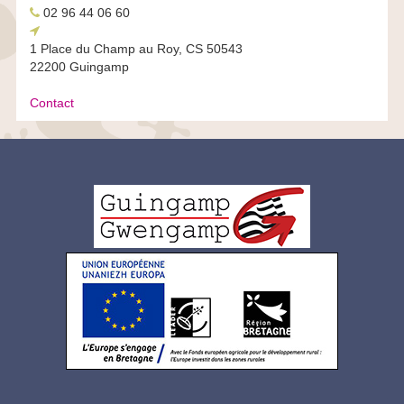
Téléphone
02 96 44 06 60
Adresse
fixe
1 Place du Champ au Roy, CS 50543
22200 Guingamp
Contact
Logo
pied
de
page