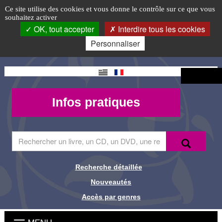
Accueil
Accéder
Accéder
Accéder
Panneau de gestion des cookies
Logo
Ce site utilise des cookies et vous donne le contrôle sur ce que vous
au
au
à
souhaitez activer
-
top-
menu
contenu
la
OK, tout accepter
Interdire tous les cookies
principal
connexion
FR
Médiathèque
Personnaliser
de
Changement
Connexion
Guingamp
de langue
Mon
Infos
Infos pratiques
compte -
pratiques
MQueries
Saisir
Recherche
Recher
le
terme
à
Recherche détaillée
Liens de
rechercher
Nouveautés
dans
recherche
le
Accès par genres
site
Menu