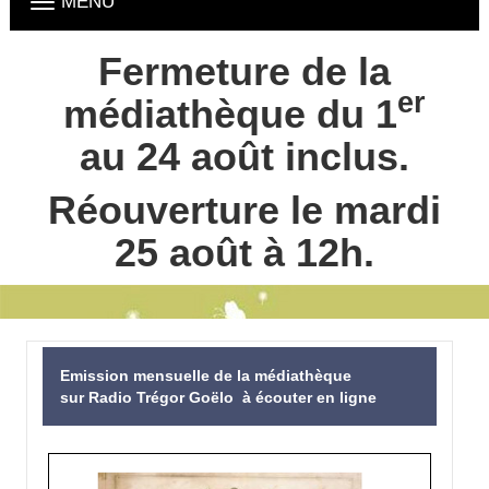
Ouvrir
principal
la
navigation
Fermeture de la
Fermeture
été
er
médiathèque du 1
au 24 août inclus.
Réouverture le mardi
25 août à 12h.
Bienvenue
Emission mensuelle de la médiathèque
sur
sur Radio Trégor Goëlo à écouter en ligne
votre
catalogue