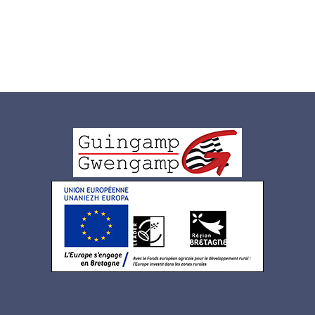
Logo
pied
de
page