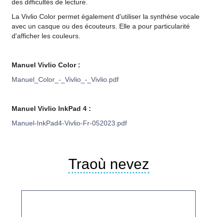
des difficultés de lecture.
La Vivlio Color permet également d'utiliser la synthèse vocale
avec un casque ou des écouteurs. Elle a pour particularité
d'afficher les couleurs.
Manuel Vivlio Color :
Manuel_Color_-_Vivlio_-_Vivlio.pdf
Manuel Vivlio InkPad 4 :
Manuel-InkPad4-Vivlio-Fr-052023.pdf
Traoù nevez
La
La
Péri
Péri
L'Apprenti
L'Apprenti