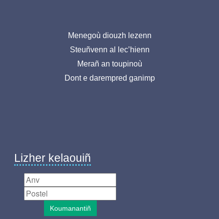
Menu
Menegoù diouzh lezenn
Steuñvenn al lec’hienn
pied
Merañ an toupinoù
de
Dont e darempred ganimp
page-
BR
Lizher kelaouiñ
Koumanantiñ