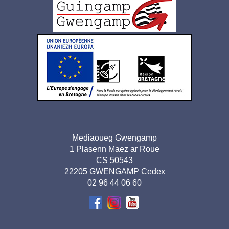
Logo
pied
de
page
Adresse
Mediaoueg Gwengamp
1 Plasenn Maez ar Roue
pied de
CS 50543
page-
22205 GWENGAMP Cedex
02 96 44 06 60
BR