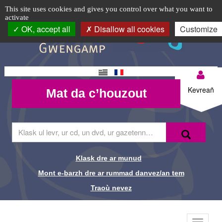
Liste
TPL_C3RB_RGAA_EVITEMENT_MENU
TPL_C3RB_RGAA_EVITEMENT_CONTENT
TPL_C3RB_RGAA_EVITEMENT_LOGIN
Cookie management panel
Logo
This site uses cookies and gives you control over what you want to
activate
livres
top-
OK, accept all
Disallow all cookies
Customize
BR
numériques
-
Changement
Mon
Médiathèque
Mat da
de langue
Kevreañ
Mat da c’houzout
compte-
c’houzout
de
BR
Guingamp
Skrivañ
Recherche-
Klask
ar
Br
ger
da
Klask dre ar munud
Liens de
glask
Mont e-barzh dre ar rummad danvez/an tem
e-
recherche-
barzh
Traoù nevez
al
Br
lec'hienn
Menu