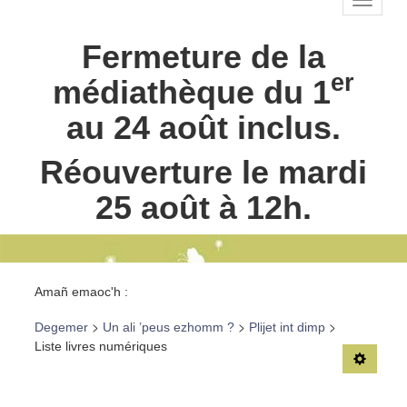
TPL_C
Principal-
BR-fr
Fermeture de la
Fermeture
été
er
médiathèque du 1
au 24 août inclus.
Réouverture le mardi
25 août à 12h.
Fil de
Amañ emaoc'h :
navigation-
>
>
>
Degemer
Un ali ’peus ezhomm ?
Plijet int dimp
BR
Liste livres numériques
TPL_C