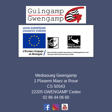
Logo
pied
de
page
Adresse
Mediaoueg Gwengamp
1 Plasenn Maez ar Roue
pied de
CS 50543
page-
22205 GWENGAMP Cedex
02 96 44 06 60
BR