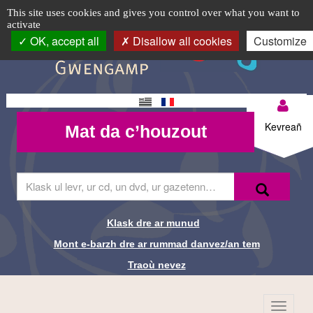
Tres
TPL_C3RB_RGAA_EVITEMENT_MENU
TPL_C3RB_RGAA_EVITEMENT_CONTENT
TPL_C3RB_RGAA_EVITEMENT_LOGIN
Cookie management panel
Logo
This site uses cookies and gives you control over what you want to
activate
evit
top-
OK, accept all
Disallow all cookies
Customize
BR
mont
-
Changement
Mon
Mat da
de langue
Kevreañ
Mat da c’houzout
compte-
c’houzout
BR
Skrivañ
Recherche-
Klask
ar
Br
ger
da
Klask dre ar munud
Liens de
glask
Mont e-barzh dre ar rummad danvez/an tem
e-
recherche-
barzh
Traoù nevez
al
Br
lec'hienn
Menu
TPL_C