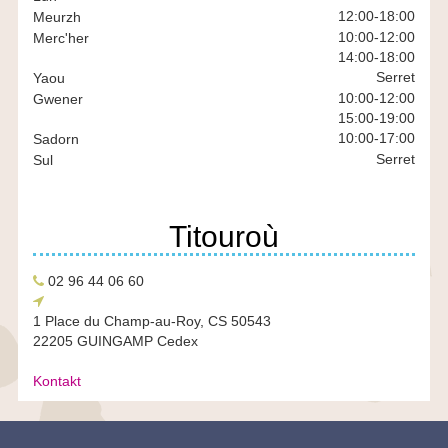
BR
12:00
-
18:00
Meurzh
10:00
-
12:00
Merc'her
14:00
-
18:00
Serret
Yaou
10:00
-
12:00
Gwener
15:00
-
19:00
10:00
-
17:00
Sadorn
Serret
Sul
Titouroù
Pellgomzer
02 96 44 06 60
Chomlec’h
diloc’h
1 Place du Champ-au-Roy, CS 50543
22205 GUINGAMP Cedex
Kontakt