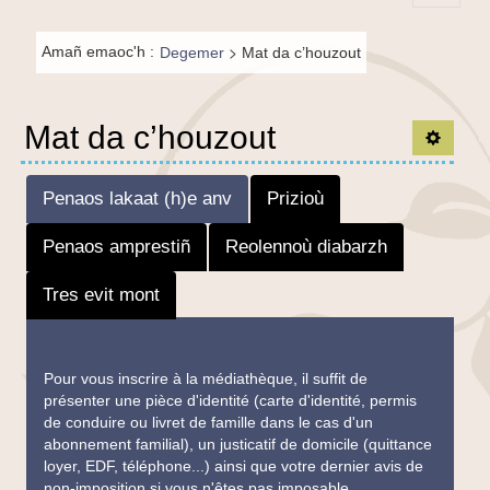
Principal-
Fil de
BR-fr
>
Amañ emaoc'h :
Degemer
Mat da c’houzout
navigation-
BR
Mat da c’houzout
TPL_C
Penaos lakaat (h)e anv
Prizioù
Penaos amprestiñ
Reolennoù diabarzh
Tres evit mont
Pour vous inscrire à la médiathèque, il suffit de
présenter une pièce d'identité (carte d'identité, permis
de conduire ou livret de famille dans le cas d'un
abonnement familial), un justicatif de domicile (quittance
loyer, EDF, téléphone...) ainsi que votre dernier avis de
non-imposition si vous n'êtes pas imposable.