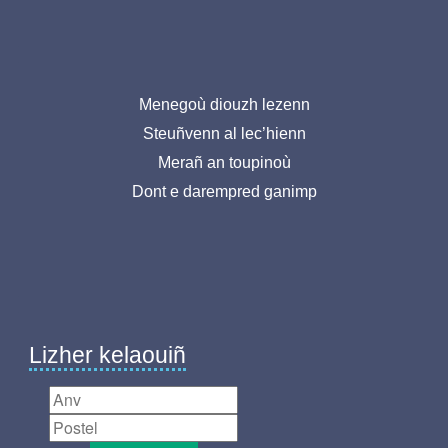
Menu
Menegoù diouzh lezenn
Steuñvenn al lec’hienn
pied
Merañ an toupinoù
de
Dont e darempred ganimp
page-
BR
Lizher kelaouiñ