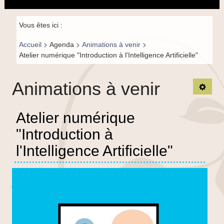
principal
la
navigation
Fil de
Vous êtes ici :
navigation-
>
>
>
Accueil
Agenda
Animations à venir
FR
Atelier numérique "Introduction à l'Intelligence Artificielle"
Animations à venir
Ouvrir
Atelier numérique
"Introduction à
l'Intelligence Artificielle"