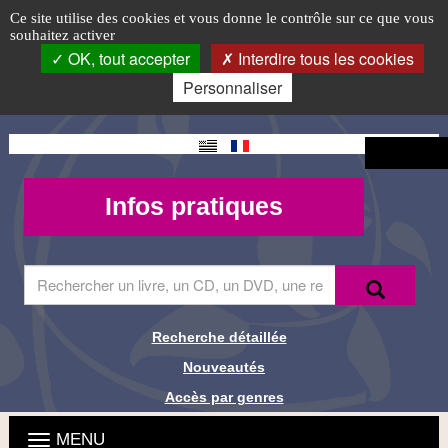
Atelier
Accéder
Accéder
Accéder
Panneau de gestion des cookies
Logo
Ce site utilise des cookies et vous donne le contrôle sur ce que vous
au
au
à
souhaitez activer
numérique
top-
menu
contenu
la
OK, tout accepter
Interdire tous les cookies
principal
connexion
FR
"Introduction
Personnaliser
à
Changement
Connexion
l'Intelligence
de langue
Mon
Infos
Infos pratiques
Artificielle"
compte -
pratiques
MQueries
Saisir
Recherche
Recher
le
terme
à
Recherche détaillée
Liens de
rechercher
Nouveautés
dans
recherche
le
Accès par genres
site
Menu
Ouvrir