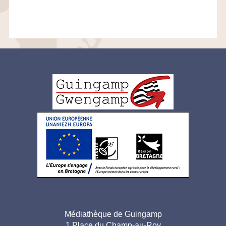
Logo
pied
de
page
Adresse
Médiathèque de Guingamp
1 Place du Champ-au-Roy