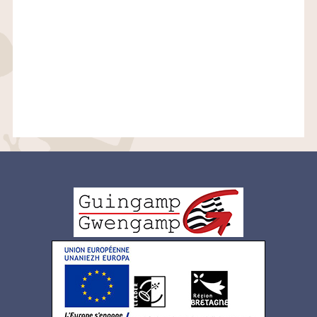
Logo
pied
de
page