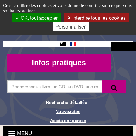
«
Accéder
Accéder
Accéder
Panneau de gestion des cookies
Logo
Ce site utilise des cookies et vous donne le contrôle sur ce que vous
au
au
à
souhaitez activer
Furoshiki
top-
menu
contenu
la
OK, tout accepter
Interdire tous les cookies
principal
connexion
FR
à
Personnaliser
la
Changement
Connexion
bibli
de langue
Mon
Infos
Infos pratiques
»
compte -
pratiques
Prêts
MQueries
Saisir
Recherche
Recher
mystères
le
terme
à
à
Recherche détaillée
Liens de
rechercher
la
Nouveautés
dans
recherche
le
médiathèque
Accès par genres
site
Menu
tout
Ouvrir