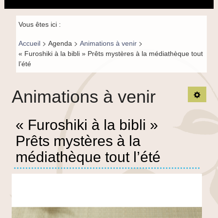
principal
la
l’été
navigation
Fil de
Vous êtes ici :
navigation-
>
>
>
Accueil
Agenda
Animations à venir
FR
« Furoshiki à la bibli » Prêts mystères à la médiathèque tout
l’été
Animations à venir
Ouvrir
« Furoshiki à la bibli »
Prêts mystères à la
médiathèque tout l’été