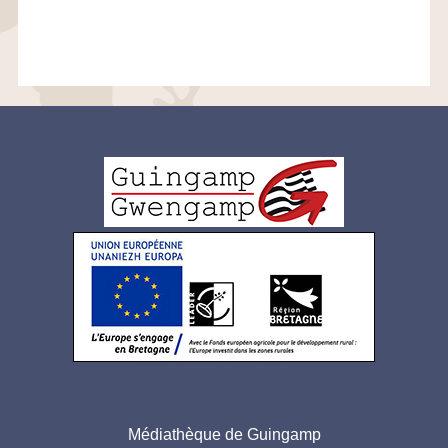
Logo
pied
de
page
Adresse
Médiathèque de Guingamp