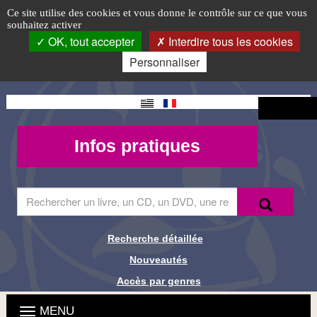
Lectures
Accéder
Accéder
Accéder
Panneau de gestion des cookies
Logo
Ce site utilise des cookies et vous donne le contrôle sur ce que vous
au
au
à
souhaitez activer
et
top-
menu
contenu
la
OK, tout accepter
Interdire tous les cookies
principal
connexion
FR
contes
Personnaliser
au
Changement
Connexion
jardin
de langue
Mon
Infos
Infos pratiques
public
compte -
pratiques
MQueries
Saisir
Recherche
Recher
le
terme
à
Recherche détaillée
Liens de
rechercher
Nouveautés
dans
recherche
le
Accès par genres
site
Menu
Ouvrir