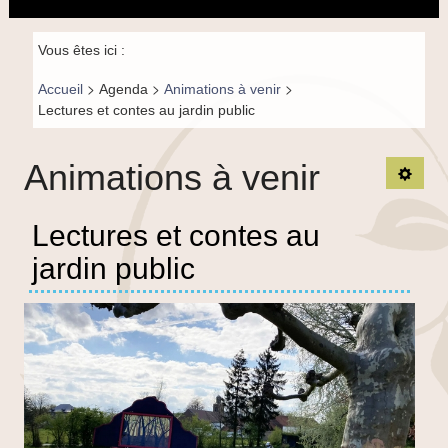
principal
la
navigation
Fil de
Vous êtes ici :
navigation-
>
>
>
Accueil
Agenda
Animations à venir
FR
Lectures et contes au jardin public
Animations à venir
Ouvrir
Lectures et contes au
jardin public