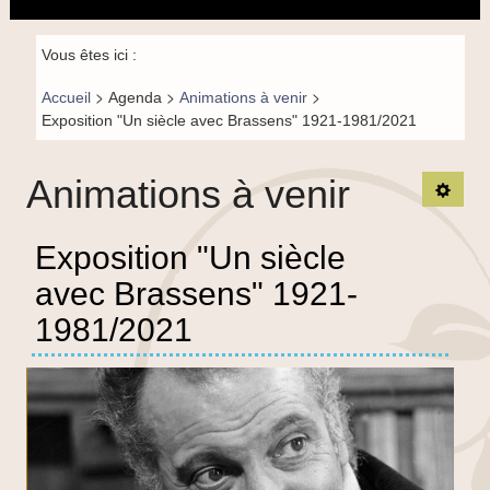
principal
la
navigation
Fil de
Vous êtes ici :
navigation-
>
>
>
Accueil
Agenda
Animations à venir
FR
Exposition "Un siècle avec Brassens" 1921-1981/2021
Animations à venir
Ouvrir
Exposition "Un siècle
avec Brassens" 1921-
1981/2021