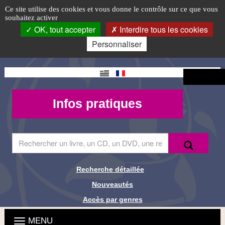
Exposition
Accéder
Accéder
Accéder
Panneau de gestion des cookies
Logo
Ce site utilise des cookies et vous donne le contrôle sur ce que vous
au
au
à
souhaitez activer
"Un
top-
menu
contenu
la
OK, tout accepter
Interdire tous les cookies
principal
connexion
FR
siècle
Personnaliser
avec
Changement
Connexion
Brassens"
de langue
Mon
Infos
Infos pratiques
1921-
compte -
pratiques
1981/2021
MQueries
Saisir
Recherche
Recher
le
terme
à
Recherche détaillée
Liens de
rechercher
Nouveautés
dans
recherche
le
Accès par genres
site
Menu
Ouvrir