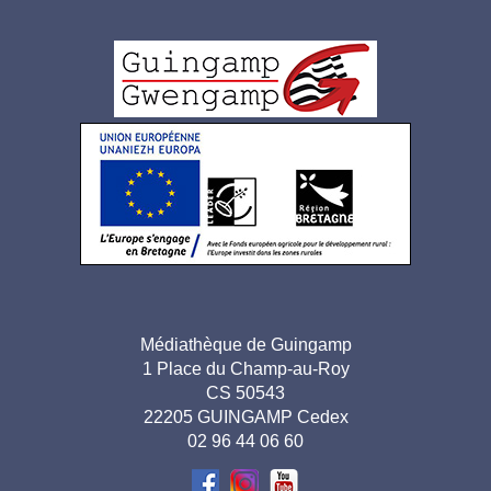
Logo
pied
de
page
Adresse
Médiathèque de Guingamp
1 Place du Champ-au-Roy
pied de
CS 50543
page-
22205 GUINGAMP Cedex
02 96 44 06 60
FR