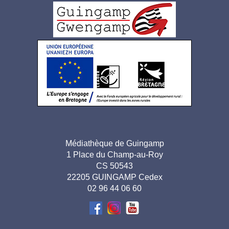
Logo
pied
de
page
Adresse
Médiathèque de Guingamp
1 Place du Champ-au-Roy
pied de
CS 50543
page-
22205 GUINGAMP Cedex
02 96 44 06 60
FR