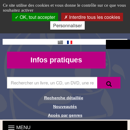
Atelier
Accéder
Accéder
Accéder
Panneau de gestion des cookies
Logo
Ce site utilise des cookies et vous donne le contrôle sur ce que vous
au
au
à
souhaitez activer
carnet
top-
menu
contenu
la
OK, tout accepter
Interdire tous les cookies
principal
connexion
FR
de
Personnaliser
lecture
Changement
Connexion
de langue
Mon
Infos
Infos pratiques
compte -
pratiques
MQueries
Saisir
Recherche
Recher
le
terme
à
Recherche détaillée
Liens de
rechercher
Nouveautés
dans
recherche
le
Accès par genres
site
Menu
Ouvrir