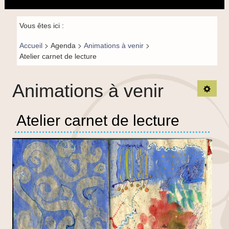
principal
la
navigation
Fil de
Vous êtes ici :
navigation-
>
>
>
Accueil
Agenda
Animations à venir
FR
Atelier carnet de lecture
Animations à venir
Ouvrir
Atelier carnet de lecture