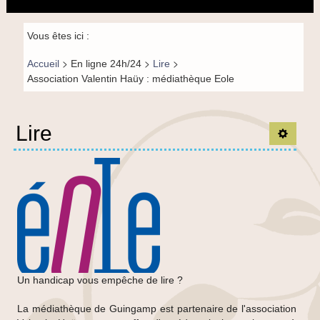
principal
la
navigation
Fil de
Vous êtes ici :
navigation-
>
>
>
Accueil
En ligne 24h/24
Lire
FR
Association Valentin Haüy : médiathèque Eole
Lire
Ouvrir 
Un handicap vous empêche de lire ?
La médiathèque de Guingamp est partenaire de l'association