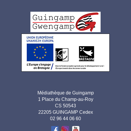
Logo
pied
de
page
Adresse
Médiathèque de Guingamp
1 Place du Champ-au-Roy
pied de
CS 50543
page-
22205 GUINGAMP Cedex
02 96 44 06 60
FR