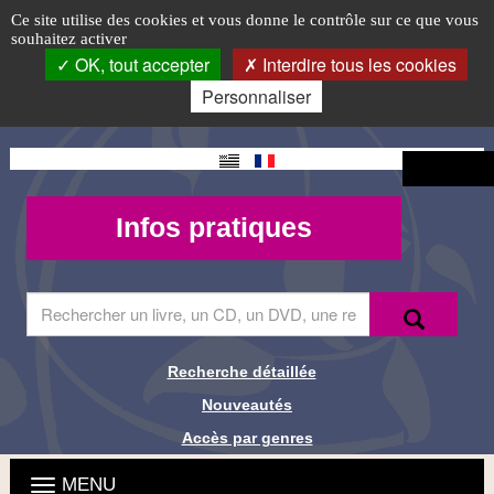
Télécharger
Accéder
Accéder
Accéder
Panneau de gestion des cookies
Logo
Ce site utilise des cookies et vous donne le contrôle sur ce que vous
au
au
à
souhaitez activer
un
top-
menu
contenu
la
OK, tout accepter
Interdire tous les cookies
principal
connexion
FR
livre
Personnaliser
audio
Changement
Connexion
ou
de langue
Mon
Infos
Infos pratiques
braille
compte -
pratiques
-
MQueries
Saisir
Recherche
Recher
Page
le
terme
4
à
Recherche détaillée
Liens de
rechercher
Nouveautés
dans
recherche
le
Accès par genres
site
Menu
Ouvrir