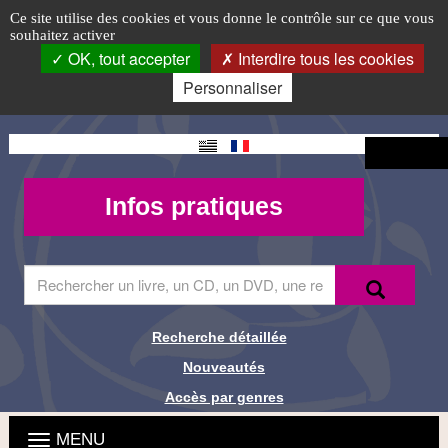
Espace
Accéder
Accéder
Accéder
Panneau de gestion des cookies
Logo
Ce site utilise des cookies et vous donne le contrôle sur ce que vous
au
au
à
souhaitez activer
Audiovisuel
top-
menu
contenu
la
OK, tout accepter
Interdire tous les cookies
principal
connexion
FR
-
Personnaliser
Page
Changement
Connexion
4
de langue
Mon
Infos
Infos pratiques
compte -
pratiques
MQueries
Saisir
Recherche
Recher
le
terme
à
Recherche détaillée
Liens de
rechercher
Nouveautés
dans
recherche
le
Accès par genres
site
Menu
Ouvrir