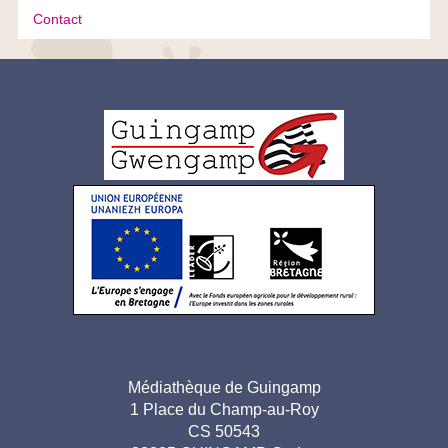
Contact
Logo
pied
de
page
Adresse
Médiathèque de Guingamp
1 Place du Champ-au-Roy
pied de
CS 50543