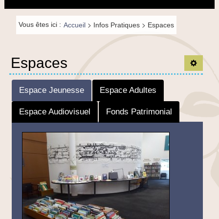
principal
la
navigation
Fil de
>
>
Vous êtes ici :
Accueil
Infos Pratiques
Espaces
navigation-
FR
Espaces
Ouvrir 
Espace Jeunesse
Espace Adultes
Espace Audiovisuel
Fonds Patrimonial