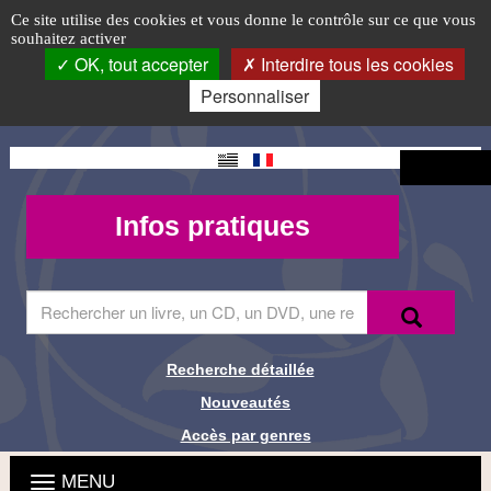
Prolongation
Accéder
Accéder
Accéder
Panneau de gestion des cookies
Logo
Ce site utilise des cookies et vous donne le contrôle sur ce que vous
au
au
à
souhaitez activer
des
top-
menu
contenu
la
OK, tout accepter
Interdire tous les cookies
principal
connexion
FR
prêts
Personnaliser
-
Changement
Connexion
Page
de langue
Mon
Infos
Infos pratiques
3
compte -
pratiques
MQueries
Saisir
Recherche
Recher
le
terme
à
Recherche détaillée
Liens de
rechercher
Nouveautés
dans
recherche
le
Accès par genres
site
Menu
Ouvrir