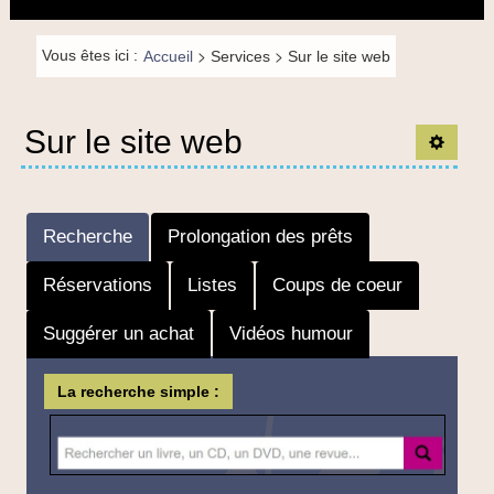
principal
la
navigation
Fil de
>
>
Vous êtes ici :
Accueil
Services
Sur le site web
navigation-
FR
Sur le site web
Ouvrir 
Recherche
Prolongation des prêts
Réservations
Listes
Coups de coeur
Suggérer un achat
Vidéos humour
La recherche simple :