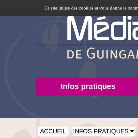
Wifi
Accéder
Accéder
Accéder
Panneau de gestion des cookies
Logo
Ce site utilise des cookies et vous donne le cont
au
au
à
-
top-
menu
contenu
la
principal
connexion
FR
Page
3
Infos
Infos pratiques
pratiques
Menu
ACCUEIL
INFOS PRATIQUES