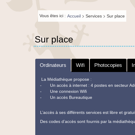
principal
Fil de
>
>
Vous êtes ici :
Accueil
Services
Sur place
navigation-
FR
Sur place
Ordinateurs
Wifi
Photocopies
I
La Médiathèque propose :
- Un accès à internet : 4 postes en secteur Adu
- Une connexion Wifi
- Un accès Bureautique
L’accès à ses différents services est libre et grat
Des codes d’accès sont fournis par la médiathèqu