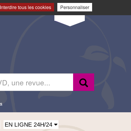
Changement
Mon
Interdire tous les cookies
Personnaliser
de langue
compte
Connexion
Recherche
es
EN LIGNE 24H/24