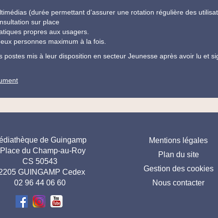
médias (durée permettant d’assurer une rotation régulière des utilisa
sultation sur place
atiques propres aux usagers.
 deux personnes maximum à la fois.
s postes mis à leur disposition en secteur Jeunesse après avoir lu et si
cument
resse
Menu
édiathèque de Guingamp
Mentions légales
 Place du Champ-au-Roy
Plan du site
ed de
pied
CS 50543
Gestion des cookies
age-
de
2205 GUINGAMP Cedex
02 96 44 06 60
Nous contacter
FR
page