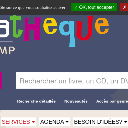
OK, tout accepter
rôle sur ce que vous souhaitez activer
Saisir
Recherche
le
terme
à
rechercher
Recherche détaillée
Nouveautés
Accès par genr
dans
Liens de
le
site
recherche
SERVICES
AGENDA
BESOIN D'IDÉES?