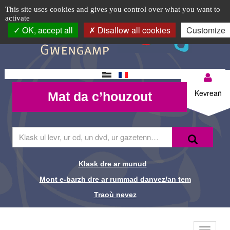
Application
TPL_C3RB_RGAA_EVITEMENT_MENU
TPL_C3RB_RGAA_EVITEMENT_CONTENT
TPL_C3RB_RGAA_EVITEMENT_LOGIN
Cookie management panel
Logo
This site uses cookies and gives you control over what you want to
activate
"Ma
top-
OK, accept all
Disallow all cookies
Customize
BR
Bibli"
(2)
Changement
Mon
-
Mat da
de langue
Kevreañ
Mat da c’houzout
compte-
c’houzout
Médiathèque
BR
de
Skrivañ
Recherche-
Klask
ar
Guingamp
Br
ger
da
Klask dre ar munud
Liens de
glask
Mont e-barzh dre ar rummad danvez/an tem
e-
recherche-
barzh
Traoù nevez
al
Br
lec'hienn
Menu