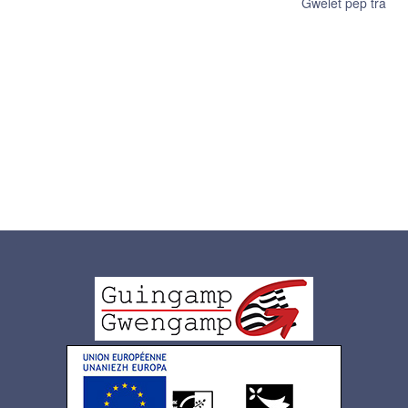
Gwelet pep tra
Logo
pied
de
page