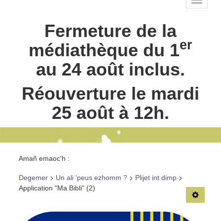
TPL_C
Principal-
BR-fr
Fermeture de la
Fermeture
été
er
médiathèque du 1
au 24 août inclus.
Réouverture le mardi
25 août à 12h.
Fil de
Amañ emaoc'h :
navigation-
>
>
>
Degemer
Un ali ’peus ezhomm ?
Plijet int dimp
BR
Application "Ma Bibli" (2)
TPL_C