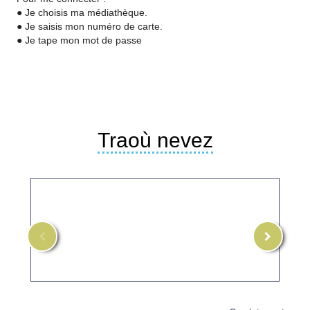
● Je choisis ma médiathèque.
● Je saisis mon numéro de carte.
● Je tape mon mot de passe
Traoù nevez
La
La
Péri
Péri
L'Apprenti
L'Apprenti
sorcier
sorcier
A-
Da-
:
:
raok
heul
Oeuvres
Oeuvres
pour
pour
piano
piano
-
CD