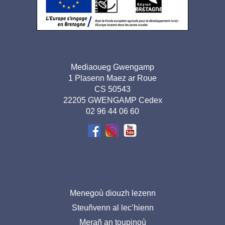
Adresse
Mediaoueg Gwengamp
1 Plasenn Maez ar Roue
pied de
CS 50543
page-
22205 GWENGAMP Cedex
02 96 44 06 60
BR
Menu
Menegoù diouzh lezenn
Steuñvenn al lec’hienn
pied
Merañ an toupinoù