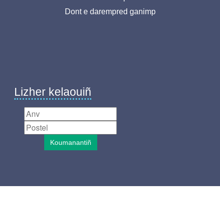
de
Dont e darempred ganimp
page-
BR
Lizher kelaouiñ
Koumanantiñ