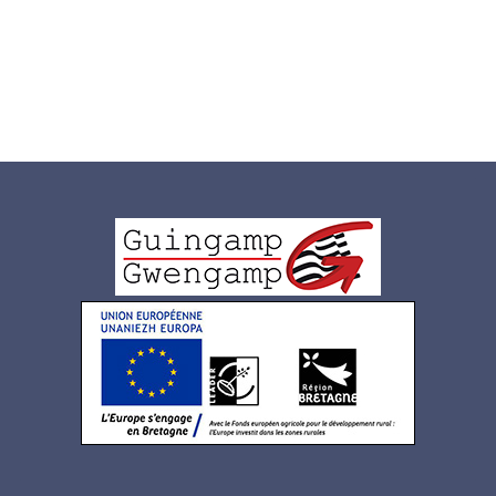
Logo
pied
de
page