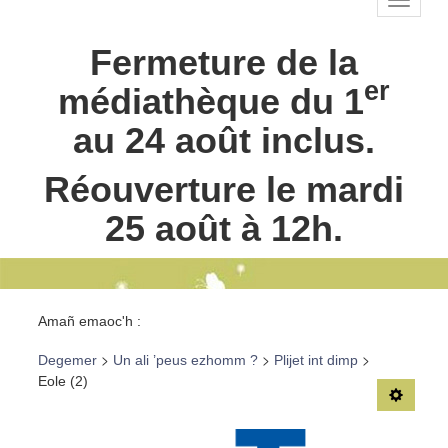
TPL_C
Principal-
BR-fr
Fermeture de la
Fermeture
été
er
médiathèque du 1
au 24 août inclus.
Réouverture le mardi
25 août à 12h.
Fil de
Amañ emaoc'h :
navigation-
>
>
>
Degemer
Un ali ’peus ezhomm ?
Plijet int dimp
BR
Eole (2)
TPL_C