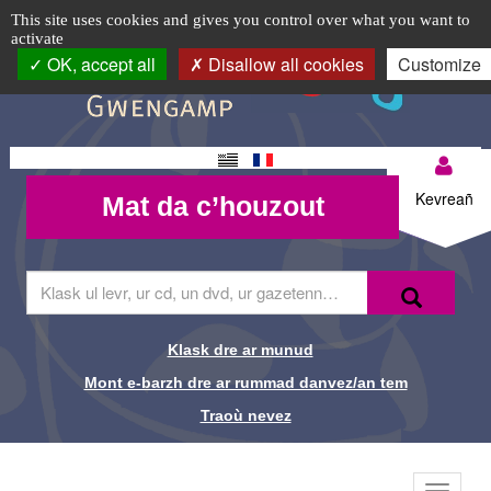
Télécharger
TPL_C3RB_RGAA_EVITEMENT_MENU
TPL_C3RB_RGAA_EVITEMENT_CONTENT
TPL_C3RB_RGAA_EVITEMENT_LOGIN
Cookie management panel
Logo
This site uses cookies and gives you control over what you want to
activate
un
top-
OK, accept all
Disallow all cookies
Customize
BR
livre
audio
Changement
Mon
ou
Mat da
de langue
Kevreañ
Mat da c’houzout
compte-
c’houzout
braille
BR
-
Skrivañ
Recherche-
Klask
ar
Br
ger
da
Klask dre ar munud
Liens de
glask
Mont e-barzh dre ar rummad danvez/an tem
e-
recherche-
barzh
Traoù nevez
al
Br
lec'hienn
Menu