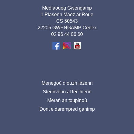
Adresse
Mediaoueg Gwengamp
1 Plasenn Maez ar Roue
pied de
CS 50543
page-
22205 GWENGAMP Cedex
02 96 44 06 60
BR
Menu
Menegoù diouzh lezenn
Steuñvenn al lec’hienn
pied
Merañ an toupinoù
de
Dont e darempred ganimp
page-
BR