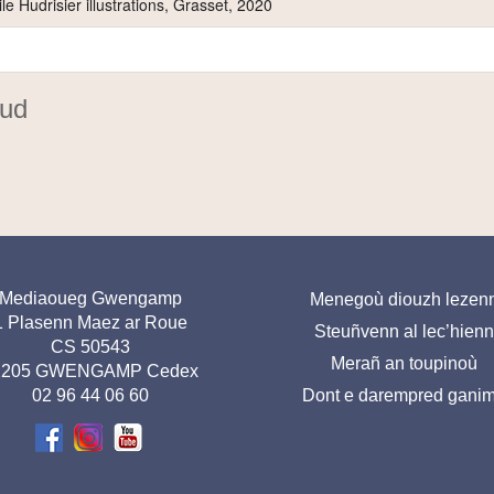
e Hudrisier illustrations, Grasset, 2020
nud
resse
Menu
Mediaoueg Gwengamp
Menegoù diouzh lezen
1 Plasenn Maez ar Roue
Steuñvenn al lec’hienn
ed de
pied
CS 50543
Merañ an toupinoù
age-
de
2205 GWENGAMP Cedex
02 96 44 06 60
Dont e darempred gani
BR
page-
BR