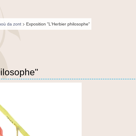
>
où da zont
Exposition "L'Herbier philosophe"
hilosophe"