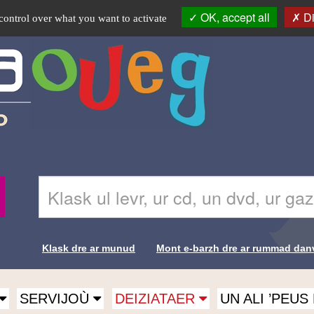
OK, accept all
Di
control over what you want to activate
Skrivañ
Recherche-
ar
Br
ger
da
glask
Klask dre ar munud
Mont e-barzh dre ar rummad dan
e-
Liens de
barzh
al
recherche-
lec'hienn
SERVIJOÙ
DEIZIATAER
UN ALI ’PEU
Br