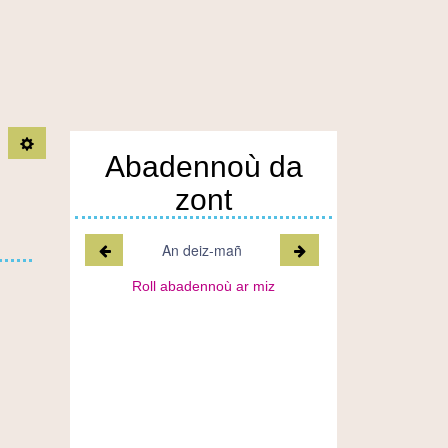
TPL_C3RB_RGAA_ARTICLE_OUTIL_OPEN
Abadennoù da
zont
Miz a-raok
Miz war-lerc'h
An deiz-mañ
Roll abadennoù ar miz