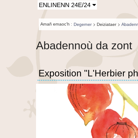
Principal-
ENLINENN 24E/24
BR-fr
Fil de
>
>
Amañ emaoc'h :
Degemer
Deiziataer
Abadenn
navigation-
BR
Abadennoù da zont
Exposition "L'Herbier p