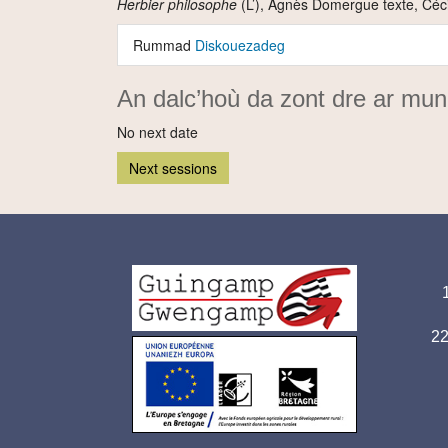
Herbier philosophe
(L’), Agnès Domergue texte, Cécil
Rummad
Diskouezadeg
An dalc’hoù da zont dre ar mu
No next date
Next sessions
Ad
Logo
pi
pied
p
2
de
page