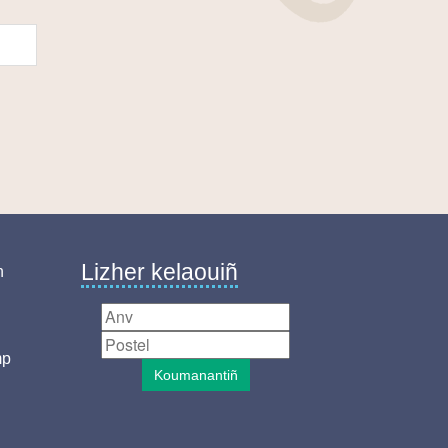
Lizher kelaouiñ
n
mp
Koumanantiñ