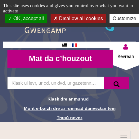
Quart
TPL_C3RB_RGAA_EVITEMENT_MENU
TPL_C3RB_RGAA_EVITEMENT_CONTENT
TPL_C3RB_RGAA_EVITEMENT_LOGIN
Cookie management panel
Logo
This site uses cookies and gives you control over what you want to
activate
d'heure
top-
OK, accept all
Disallow all cookies
Customize
BR
de
lecture
Changement
Mon
Mat da
de langue
Kevreañ
Mat da c’houzout
compte-
c’houzout
BR
Skrivañ
Recherche-
Klask
ar
Br
ger
da
Klask dre ar munud
Liens de
glask
Mont e-barzh dre ar rummad danvez/an tem
e-
recherche-
barzh
Traoù nevez
al
Br
lec'hienn
Menu
TPL_C