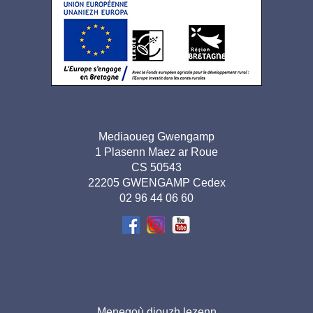
de
page
Adresse
Mediaoueg Gwengamp
1 Plasenn Maez ar Roue
pied de
CS 50543
page-
22205 GWENGAMP Cedex
02 96 44 06 60
BR
Menegoù diouzh lezenn