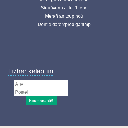
Menu
Steuñvenn al lec’hienn
pied
Merañ an toupinoù
de
Dont e darempred ganimp
page-
BR
Lizher kelaouiñ
Koumanantiñ