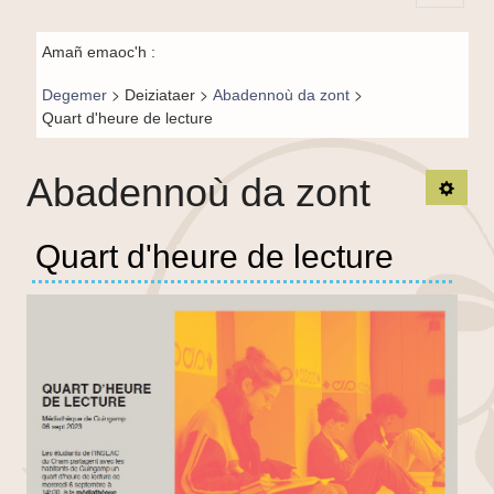
Principal-
Fil de
BR-fr
Amañ emaoc'h :
navigation-
>
>
>
Degemer
Deiziataer
Abadennoù da zont
BR
Quart d'heure de lecture
Abadennoù da zont
TPL_
Quart d'heure de lecture