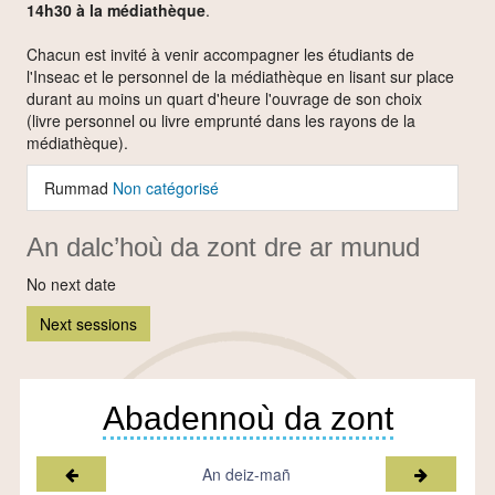
14h30 à la médiathèque
.
Chacun est invité à venir accompagner les étudiants de
l'Inseac et le personnel de la médiathèque en lisant sur place
durant au moins un quart d'heure l'ouvrage de son choix
(livre personnel ou livre emprunté dans les rayons de la
médiathèque).
Rummad
Non catégorisé
An dalc’hoù da zont dre ar munud
No next date
Next sessions
Abadennoù da zont
Miz a-raok
Miz war-l
An deiz-mañ