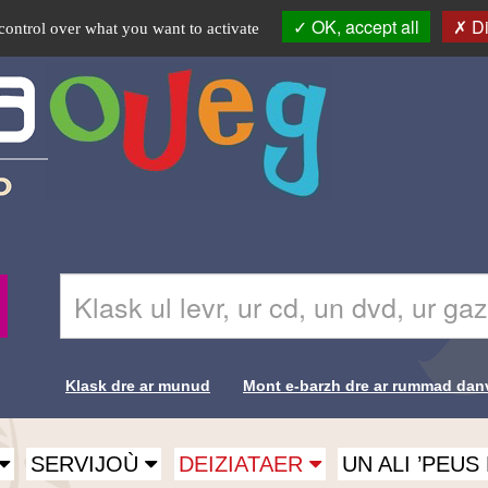
OK, accept all
Di
control over what you want to activate
Skrivañ
Recherche-
ar
Br
ger
da
glask
Klask dre ar munud
Mont e-barzh dre ar rummad dan
e-
Liens de
barzh
al
recherche-
lec'hienn
SERVIJOÙ
DEIZIATAER
UN ALI ’PEU
Br