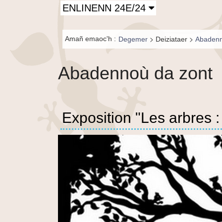
Principal-
ENLINENN 24E/24
BR-fr
Fil de
>
>
Amañ emaoc'h :
Degemer
Deiziataer
Abadenn
navigation-
BR
Abadennoù da zont
Exposition "Les arbres :