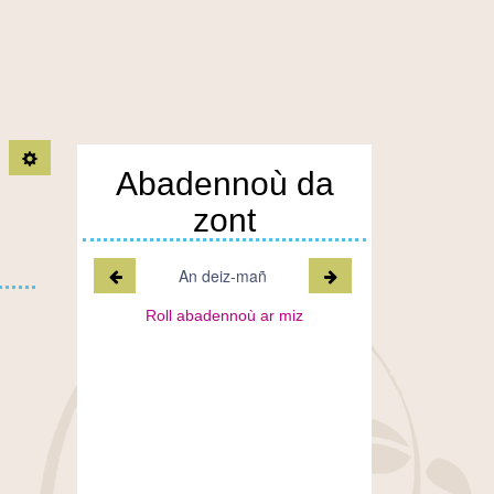
TPL_C3RB_RGAA_ARTICLE_OUTIL_OPEN
Abadennoù da
zont
Miz a-raok
Miz war-lerc'h
An deiz-mañ
Roll abadennoù ar miz