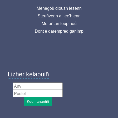
Menu
Menegoù diouzh lezenn
Steuñvenn al lec’hienn
pied
Merañ an toupinoù
de
Dont e darempred ganimp
page-
BR
Lizher kelaouiñ
Koumanantiñ