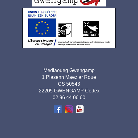
pied
de
page
Adresse
Mediaoueg Gwengamp
1 Plasenn Maez ar Roue
pied de
CS 50543
page-
22205 GWENGAMP Cedex
02 96 44 06 60
BR