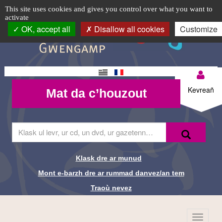
Exposition
TPL_C3RB_RGAA_EVITEMENT_MENU
TPL_C3RB_RGAA_EVITEMENT_CONTENT
TPL_C3RB_RGAA_EVITEMENT_LOGIN
Cookie management panel
Logo
This site uses cookies and gives you control over what you want to
activate
"Portraits
top-
OK, accept all
Disallow all cookies
Customize
BR
de
bestioles"
Changement
Mon
Mat da
de langue
Kevreañ
Mat da c’houzout
compte-
c’houzout
BR
Skrivañ
Recherche-
Klask
ar
Br
ger
da
Klask dre ar munud
Liens de
glask
Mont e-barzh dre ar rummad danvez/an tem
e-
recherche-
barzh
Traoù nevez
al
Br
lec'hienn
Menu
TPL_C