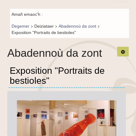
Principal-
Fil de
BR-fr
Amañ emaoc'h :
navigation-
>
>
>
Degemer
Deiziataer
Abadennoù da zont
BR
Exposition "Portraits de bestioles"
Abadennoù da zont
TPL_
Exposition "Portraits de
bestioles"