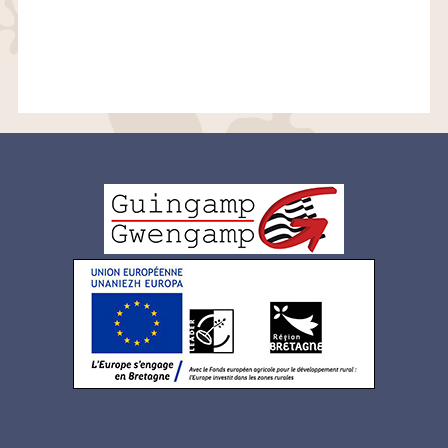
Logo
pied
de
page