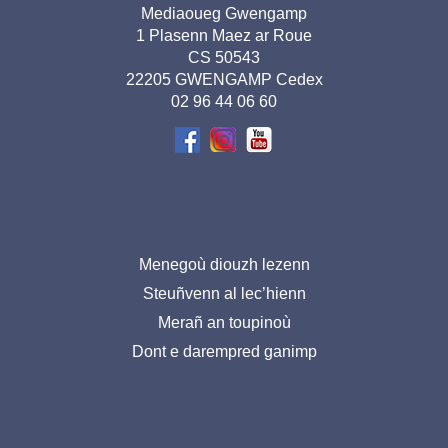
Adresse
Mediaoueg Gwengamp
1 Plasenn Maez ar Roue
pied de
CS 50543
page-
22205 GWENGAMP Cedex
02 96 44 06 60
BR
Menu
Menegoù diouzh lezenn
Steuñvenn al lec’hienn
pied
Merañ an toupinoù
de
Dont e darempred ganimp
page-
BR