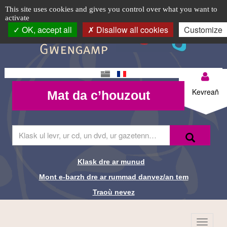
Exposition
TPL_C3RB_RGAA_EVITEMENT_MENU
TPL_C3RB_RGAA_EVITEMENT_CONTENT
TPL_C3RB_RGAA_EVITEMENT_LOGIN
Cookie management panel
Logo
This site uses cookies and gives you control over what you want to
activate
"Chili
top-
OK, accept all
Disallow all cookies
Customize
BR
1970-
1973
Changement
Mon
:
Mat da
de langue
Kevreañ
Mat da c’houzout
compte-
c’houzout
le
BR
temps
Skrivañ
Recherche-
Klask
ar
des
Br
ger
da
humbles"
Klask dre ar munud
Liens de
glask
Mont e-barzh dre ar rummad danvez/an tem
e-
recherche-
barzh
Traoù nevez
al
Br
lec'hienn
Menu
TPL_C