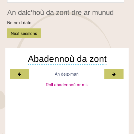
An dalc’hoù da zont dre ar munud
No next date
Next sessions
Abadennoù da zont
Miz a-raok
Miz war-l
An deiz-mañ
Roll abadennoù ar miz