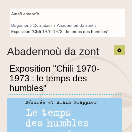
Principal-
Fil de
BR-fr
Amañ emaoc'h :
navigation-
>
>
>
Degemer
Deiziataer
Abadennoù da zont
BR
Exposition "Chili 1970-1973 : le temps des humbles"
Abadennoù da zont
TPL_
Exposition "Chili 1970-
1973 : le temps des
humbles"