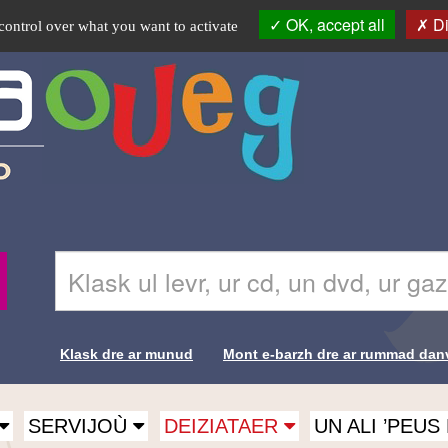
OK, accept all
Di
control over what you want to activate
Skrivañ
Recherche-
ar
Br
ger
da
glask
Klask dre ar munud
Mont e-barzh dre ar rummad dan
e-
Liens de
barzh
al
recherche-
lec'hienn
SERVIJOÙ
DEIZIATAER
UN ALI ’PEU
Br