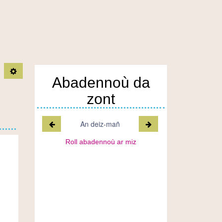
TPL_C3RB_RGAA_ARTICLE_OUTIL_OPEN
Abadennoù da
zont
Miz a-raok
Miz war-lerc'h
An deiz-mañ
Roll abadennoù ar miz