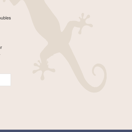
oubles
ur
.