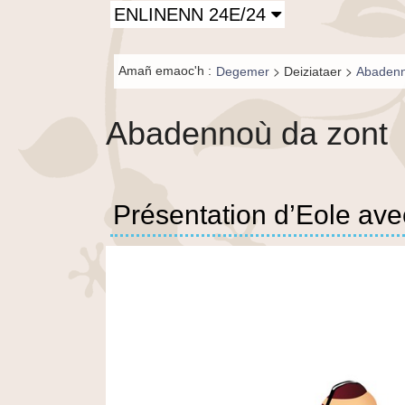
Principal-
ENLINENN 24E/24
BR-fr
Fil de
>
>
Amañ emaoc'h :
Degemer
Deiziataer
Abadenn
navigation-
BR
Abadennoù da zont
Présentation d’Eole ave