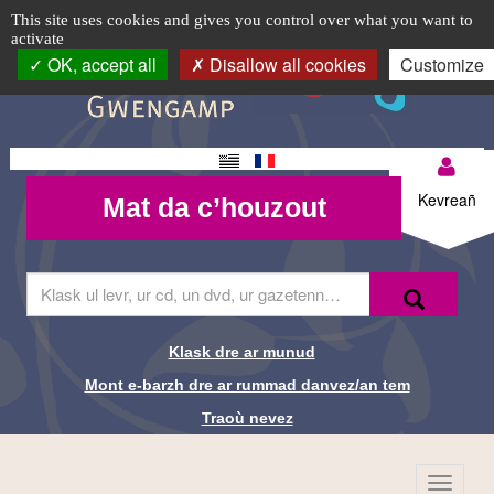
Conférence
TPL_C3RB_RGAA_EVITEMENT_MENU
TPL_C3RB_RGAA_EVITEMENT_CONTENT
TPL_C3RB_RGAA_EVITEMENT_LOGIN
Cookie management panel
Logo
This site uses cookies and gives you control over what you want to
activate
musicale
top-
OK, accept all
Disallow all cookies
Customize
BR
"Mississippi
blues
Changement
Mon
tribute"
Mat da
de langue
Kevreañ
Mat da c’houzout
compte-
c’houzout
Cadijo
BR
Skrivañ
Recherche-
Klask
ar
Br
ger
da
Klask dre ar munud
Liens de
glask
Mont e-barzh dre ar rummad danvez/an tem
e-
recherche-
barzh
Traoù nevez
al
Br
lec'hienn
Menu
TPL_C