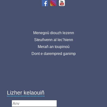
Menu
Menegoù diouzh lezenn
Steuñvenn al lec’hienn
pied
Merañ an toupinoù
de
Dont e darempred ganimp
page-
BR
Lizher kelaouiñ