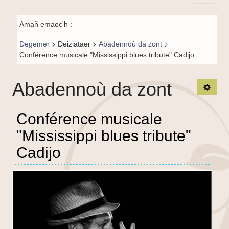
Principal-
Fil de
BR-fr
Amañ emaoc'h :
navigation-
>
>
>
Degemer
Deiziataer
Abadennoù da zont
BR
Conférence musicale "Mississippi blues tribute" Cadijo
Abadennoù da zont
TPL_
Conférence musicale
"Mississippi blues tribute"
Cadijo