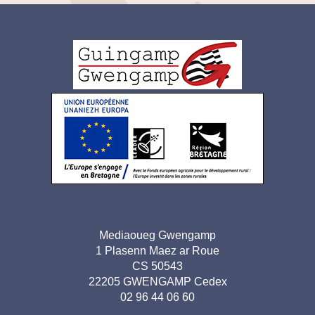
Logo
pied
de
page
Adresse
Mediaoueg Gwengamp
1 Plasenn Maez ar Roue
pied de
CS 50543
page-
22205 GWENGAMP Cedex
02 96 44 06 60
BR