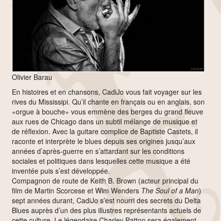
Olivier Barau
En histoires et en chansons, CadiJo vous fait voyager sur les
rives du Mississipi. Qu’il chante en français ou en anglais, son
«orgue à bouche» vous emmène des berges du grand fleuve
aux rues de Chicago dans un subtil mélange de musique et
de réflexion. Avec la guitare complice de Baptiste Castets, il
raconte et interprète le blues depuis ses origines jusqu’aux
années d’après-guerre en s’attardant sur les conditions
sociales et politiques dans lesquelles cette musique a été
inventée puis s’est développée.
Compagnon de route de Keith B. Brown (acteur principal du
film de Martin Scorcese et Wim Wenders
The Soul of a Man
)
sept années durant, CadiJo s’est nourri des secrets du Delta
Blues auprès d’un des plus illustres représentants actuels de
cette culture. Le légendaire Charley Patton sera également