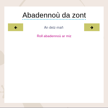
Abadennoù da zont
Miz a-raok
Miz war-l
An deiz-mañ
Roll abadennoù ar miz