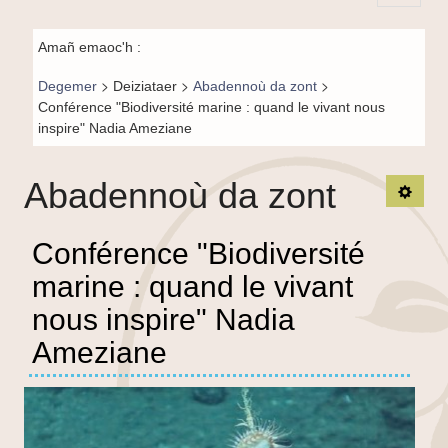
Principal-
Fil de
BR-fr
Amañ emaoc'h :
navigation-
>
>
>
Degemer
Deiziataer
Abadennoù da zont
BR
Conférence "Biodiversité marine : quand le vivant nous
inspire" Nadia Ameziane
Abadennoù da zont
TPL_
Conférence "Biodiversité
marine : quand le vivant
nous inspire" Nadia
Ameziane