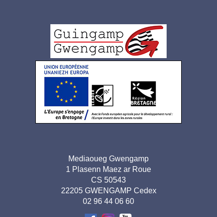
Logo
pied
de
page
Adresse
Mediaoueg Gwengamp
1 Plasenn Maez ar Roue
pied de
CS 50543
page-
22205 GWENGAMP Cedex
02 96 44 06 60
BR