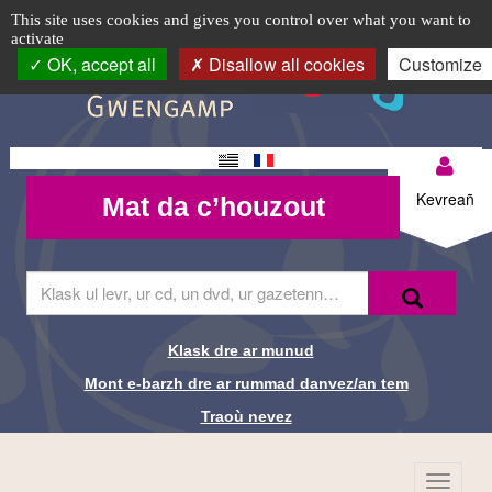
Conférence
TPL_C3RB_RGAA_EVITEMENT_MENU
TPL_C3RB_RGAA_EVITEMENT_CONTENT
TPL_C3RB_RGAA_EVITEMENT_LOGIN
Cookie management panel
Logo
This site uses cookies and gives you control over what you want to
activate
"Biodiversité
top-
OK, accept all
Disallow all cookies
Customize
BR
marine
:
Changement
Mon
quand
Mat da
de langue
Kevreañ
Mat da c’houzout
compte-
c’houzout
le
BR
vivant
Skrivañ
Recherche-
Klask
ar
nous
Br
ger
da
inspire"
Klask dre ar munud
Liens de
glask
Mont e-barzh dre ar rummad danvez/an tem
e-
Nadia
recherche-
barzh
Traoù nevez
al
Ameziane
Br
lec'hienn
Menu
TPL_C