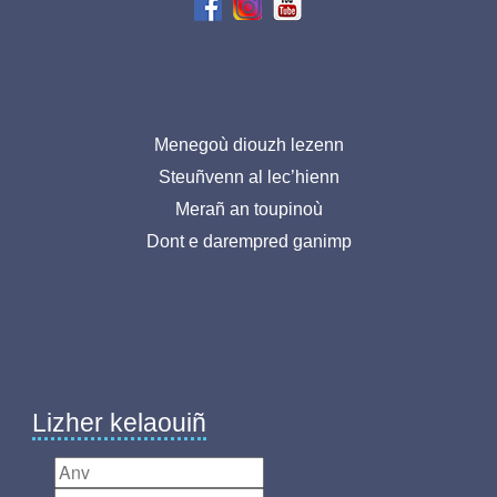
Menu
Menegoù diouzh lezenn
Steuñvenn al lec’hienn
pied
Merañ an toupinoù
de
Dont e darempred ganimp
page-
BR
Lizher kelaouiñ