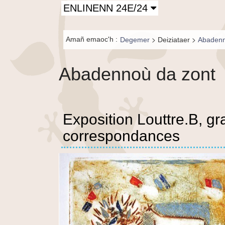
Principal-
ENLINENN 24E/24
BR-fr
Fil de
>
>
Amañ emaoc'h :
Degemer
Deiziataer
Abadenn
navigation-
BR
Abadennoù da zont
Exposition Louttre.B, g
correspondances