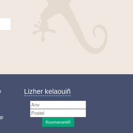
Lizher kelaouiñ
n
mp
Koumanantiñ