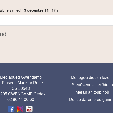
ik Saigne samedi 13 décembre 14h-17h
nud
resse
Menu
Mediaoueg Gwengamp
Menegoù diouzh lezen
1 Plasenn Maez ar Roue
Steuñvenn al lec’hienn
ed de
pied
CS 50543
Merañ an toupinoù
age-
de
2205 GWENGAMP Cedex
02 96 44 06 60
Dont e darempred gani
BR
page-
BR