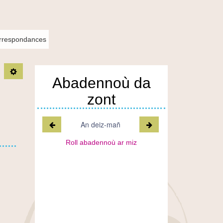
orrespondances
TPL_C3RB_RGAA_ARTICLE_OUTIL_OPEN
Abadennoù da
zont
Miz a-raok
Miz war-lerc'h
An deiz-mañ
Roll abadennoù ar miz