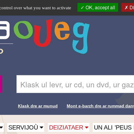
OK, accept all
Di
control over what you want to activate
Skrivañ
Recherche-
ar
Br
ger
da
glask
Klask dre ar munud
Mont e-barzh dre ar rummad dan
e-
Liens de
barzh
al
recherche-
lec'hienn
SERVIJOÙ
DEIZIATAER
UN ALI ’PEU
Br