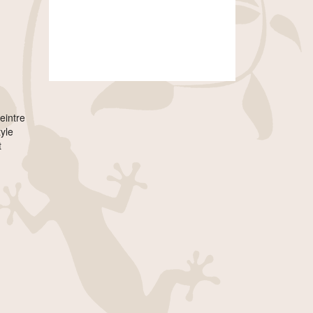
eintre
tyle
t