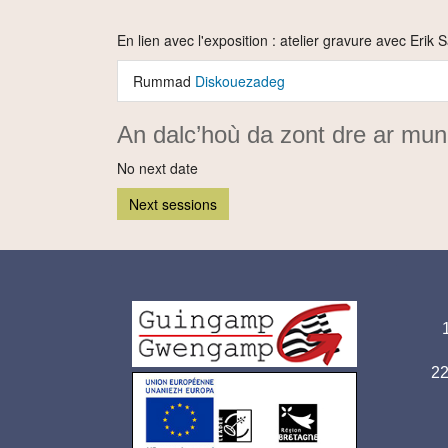
En lien avec l'exposition : atelier gravure avec Er
Rummad
Diskouezadeg
An dalc’hoù da zont dre ar mu
No next date
Next sessions
Ad
Logo
pi
pied
p
2
de
page