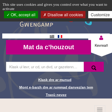
Animation
TPL_C3RB_RGAA_EVITEMENT_MENU
TPL_C3RB_RGAA_EVITEMENT_CONTENT
TPL_C3RB_RGAA_EVITEMENT_LOGIN
Cookie management panel
Logo
This site uses cookies and gives you control over what you want to
activate
«
top-
OK, accept all
Disallow all cookies
Customize
BR
A
la
Changement
Mon
découverte
Mat da
de langue
Kevreañ
Mat da c’houzout
compte-
c’houzout
des
BR
maisons
Skrivañ
Recherche-
Klask
ar
à
Br
ger
da
pan
Klask dre ar munud
Liens de
glask
Mont e-barzh dre ar rummad danvez/an tem
e-
de
recherche-
barzh
Traoù nevez
al
bois
Br
lec'hienn
Menu
de
TPL_C