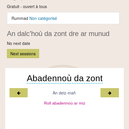
Gratuit - ouvert à tous
Rummad
Non catégorisé
An dalc’hoù da zont dre ar munud
No next date
Next sessions
Abadennoù da zont
Miz a-raok
Miz war-l
An deiz-mañ
Roll abadennoù ar miz