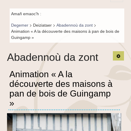
Principal-
Guingamp
Fil de
BR-fr
Amañ emaoc'h :
»
navigation-
>
>
>
Degemer
Deiziataer
Abadennoù da zont
BR
Animation « A la découverte des maisons à pan de bois de
Guingamp »
Abadennoù da zont
TPL_
Animation « A la
découverte des maisons à
pan de bois de Guingamp
»