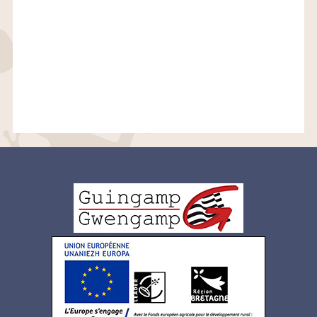
Logo
pied
de
page