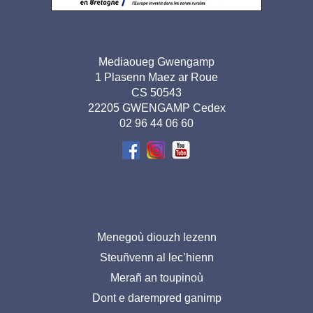
Adresse
Mediaoueg Gwengamp
1 Plasenn Maez ar Roue
pied de
CS 50543
page-
22205 GWENGAMP Cedex
02 96 44 06 60
BR
Menu
Menegoù diouzh lezenn
Steuñvenn al lec’hienn
pied
Merañ an toupinoù
de
Dont e darempred ganimp
page-