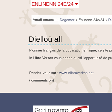
Principal-
ENLINENN 24E/24
BR-fr
Fil de
>
>
Amañ emaoc'h :
Degemer
Enlinenn 24e/24
Di
navigation-
BR
Dielloù all
Pionnier français de la publication en ligne, ce site
In Libro Veritas vous donne aussi l'opportunité de p
Rendez-vous sur :
www.inlibroveritas.net
{jcomments on}
Ad
Logo