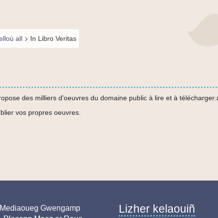
>
elloù all
In Libro Veritas
 propose des milliers d'oeuvres du domaine public à lire et à télécharge
ublier vos propres oeuvres.
Lizher kelaouiñ
resse
Mediaoueg Gwengamp