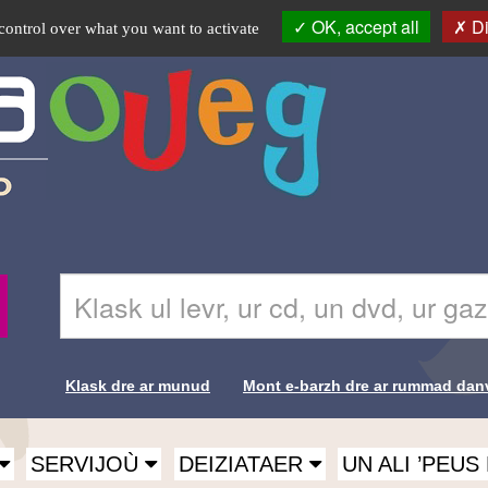
OK, accept all
Di
control over what you want to activate
Skrivañ
Recherche-
ar
Br
ger
da
glask
Klask dre ar munud
Mont e-barzh dre ar rummad dan
e-
Liens de
barzh
al
recherche-
lec'hienn
SERVIJOÙ
DEIZIATAER
UN ALI ’PEU
Br