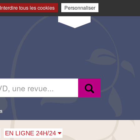
Changement
Mon
Interdire tous les cookies
Personnaliser
de langue
compte
Connexion
Recherche
es
EN LIGNE 24H/24