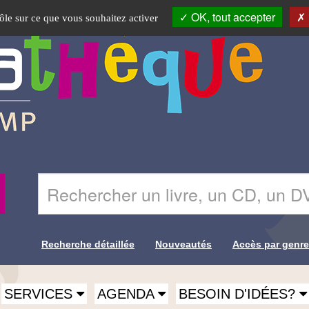
OK, tout accepter
rôle sur ce que vous souhaitez activer
Saisir
Recherche
le
terme
à
rechercher
Recherche détaillée
Nouveautés
Accès par genr
dans
Liens de
le
site
recherche
SERVICES
AGENDA
BESOIN D'IDÉES?