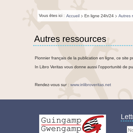
principal
Fil de
>
>
Vous êtes ici :
Accueil
En ligne 24h/24
Autres 
navigation-
FR
Autres ressources
Pionnier français de la publication en ligne, ce site
In Libro Veritas vous donne aussi l'opportunité de p
Rendez-vous sur :
www.inlibroveritas.net
Lett
Logo
pied