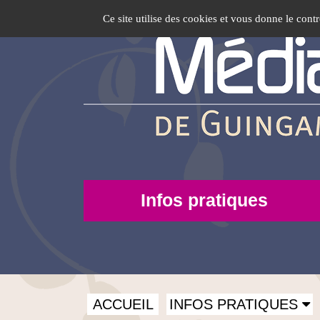
In
Accéder
Accéder
Accéder
Panneau de gestion des cookies
Logo
Ce site utilise des cookies et vous donne le cont
au
au
à
Libro
top-
menu
contenu
la
principal
connexion
FR
Veritas
-
Médiathèque
de
Guingamp
Infos
Infos pratiques
pratiques
Menu
ACCUEIL
INFOS PRATIQUES