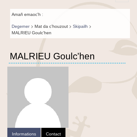
Principal-
Fil de
BR-fr
Amañ emaoc'h :
navigation-
>
>
>
Degemer
Mat da c’houzout
Skipailh
BR
MALRIEU Goulc'hen
MALRIEU Goulc'hen
Informations
Contact