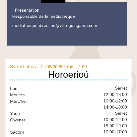
Présentation
Responsable de la médiathèque
mediatheque.direction@ville-guingamp.com
Serret betek ar 11/08/2026 11pm 12:00
En
Horoerioù
bref-
BR
Serret
Lun
12:00
-
18:00
Meurzh
10:00
-
12:00
Merc'her
14:00
-
18:00
Serret
Yaou
10:00
-
12:00
Gwener
15:00
-
19:00
10:00
-
17:00
Sadorn