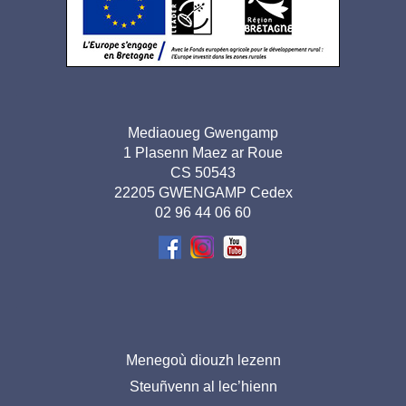
Adresse
Mediaoueg Gwengamp
1 Plasenn Maez ar Roue
pied de
CS 50543
page-
22205 GWENGAMP Cedex
02 96 44 06 60
BR
Menu
Menegoù diouzh lezenn
Steuñvenn al lec’hienn
pied