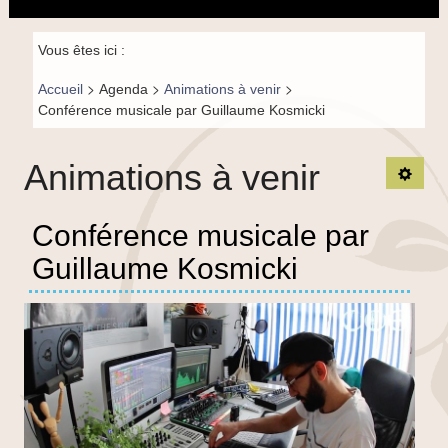
principal
la
navigation
Fil de
Vous êtes ici :
navigation-
>
>
>
Accueil
Agenda
Animations à venir
FR
Conférence musicale par Guillaume Kosmicki
Animations à venir
Ouvrir
Conférence musicale par
Guillaume Kosmicki