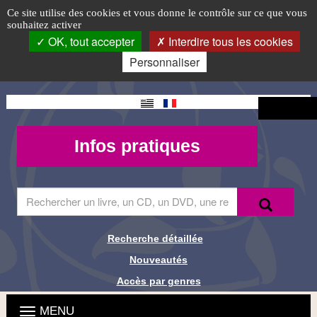
Conférence
Accéder
Accéder
Accéder
Panneau de gestion des cookies
Logo
Ce site utilise des cookies et vous donne le contrôle sur ce que vous
au
au
à
souhaitez activer
musicale
top-
menu
contenu
la
OK, tout accepter
Interdire tous les cookies
principal
connexion
FR
par
Personnaliser
Guillaume
Changement
Connexion
Kosmicki
de langue
Mon
Infos
Infos pratiques
compte -
pratiques
MQueries
Saisir
Recherche
Recher
le
terme
à
Recherche détaillée
Liens de
rechercher
Nouveautés
dans
recherche
le
Accès par genres
site
Menu
Ouvrir