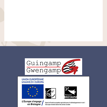
Logo
pied
de
page