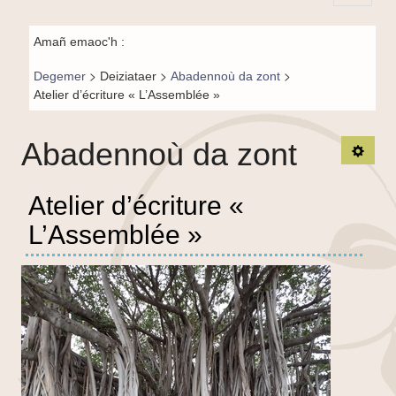
Principal-
Fil de
BR-fr
Amañ emaoc'h :
navigation-
>
>
>
Degemer
Deiziataer
Abadennoù da zont
BR
Atelier d’écriture « L’Assemblée »
Abadennoù da zont
TPL_
Atelier d’écriture «
L’Assemblée »