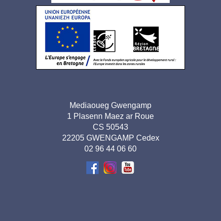
de
page
Adresse
Mediaoueg Gwengamp
1 Plasenn Maez ar Roue
pied de
CS 50543
page-
22205 GWENGAMP Cedex
02 96 44 06 60
BR