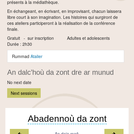
présents à la médiathèque.
En échangeant, en écrivant, en improvisant, chacun laissera
libre court à son imagination. Les histoires qui surgiront de
ces ateliers participeront à la réalisation de la conférence
finale.
Gratuit - sur inscription Adultes et adolescents
Durée : 2h30
Rummad
Atalier
An dalc’hoù da zont dre ar munud
No next date
Next sessions
Abadennoù da zont
Miz a-raok
Miz war-l
An deiz-mañ