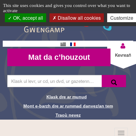
Atelier
TPL_C3RB_RGAA_EVITEMENT_MENU
TPL_C3RB_RGAA_EVITEMENT_CONTENT
TPL_C3RB_RGAA_EVITEMENT_LOGIN
Cookie management panel
Logo
This site uses cookies and gives you control over what you want to
activate
d’écriture
top-
OK, accept all
Disallow all cookies
Customize
BR
«
L’Assemblée
Changement
Mon
»
Mat da
de langue
Kevreañ
Mat da c’houzout
compte-
c’houzout
BR
Skrivañ
Recherche-
Klask
ar
Br
ger
da
Klask dre ar munud
Liens de
glask
Mont e-barzh dre ar rummad danvez/an tem
e-
recherche-
barzh
Traoù nevez
al
Br
lec'hienn
Menu
TPL_C