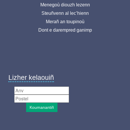
Menu
Menegoù diouzh lezenn
Steuñvenn al lec’hienn
pied
Merañ an toupinoù
de
Dont e darempred ganimp
page-
BR
Lizher kelaouiñ
Koumanantiñ