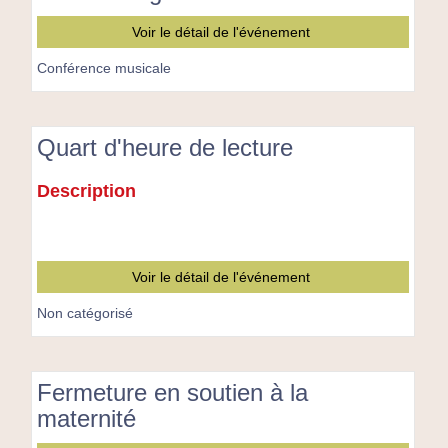
Conférence
Voir le détail de l'événement
musicale
"Tout
Conférence musicale
un
monde
de
Quart d'heure de lecture
guitares"
Quart
Description
d'heure
de
lecture
Voir le détail de l'événement
Non catégorisé
Fermeture en soutien à la
maternité