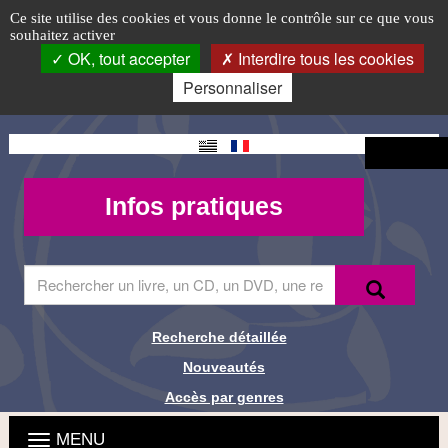
Animations
Accéder
Accéder
Accéder
Panneau de gestion des cookies
Logo
Ce site utilise des cookies et vous donne le contrôle sur ce que vous
au
au
à
souhaitez activer
passées
top-
menu
contenu
la
OK, tout accepter
Interdire tous les cookies
principal
connexion
FR
Personnaliser
Changement
Connexion
de langue
Mon
Infos
Infos pratiques
compte -
pratiques
MQueries
Saisir
Recherche
Recher
le
terme
à
Recherche détaillée
Liens de
rechercher
Nouveautés
dans
recherche
le
Accès par genres
site
Menu
Ouvrir