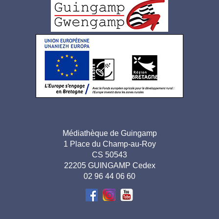
Logo
pied
de
page
Adresse
Médiathèque de Guingamp
1 Place du Champ-au-Roy
pied de
CS 50543
page-
22205 GUINGAMP Cedex
02 96 44 06 60
FR