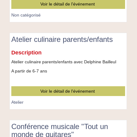
Voir le détail de l'événement
Non catégorisé
Atelier culinaire parents/enfants
Atelier
Description
culinaire
parents/enfants
Atelier culinaire parents/enfants avec Delphine Bailleul
A partir de 6-7 ans
Voir le détail de l'événement
Atelier
Conférence musicale "Tout un
monde de guitares"