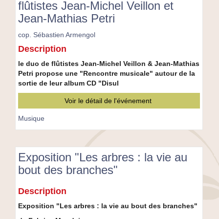
flûtistes Jean-Michel Veillon et
Jean-Mathias Petri
cop. Sébastien Armengol
Rencontre
Description
musicale
avec
le duo de flûtistes Jean-Michel Veillon & Jean-Mathias
le
Petri propose une "Rencontre musicale" autour de la
duo
sortie de leur album CD "Disul
de
Voir le détail de l'événement
flûtistes
Jean-
Musique
Michel
Veillon
et
Jean-
Exposition "Les arbres : la vie au
Mathias
bout des branches"
Petri
Exposition
Description
"Les
arbres
Exposition "Les arbres : la vie au bout des branches"
: