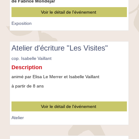
de Fabrice Mondejar
la
vie
Voir le détail de l'événement
au
bout
Exposition
des
branches"
Atelier d'écriture "Les Visites"
cop. Isabelle Vaillant
Atelier
Description
d'écriture
"Les
animé par Elisa Le Merrer et Isabelle Vaillant
Visites"
à partir de 8 ans
Voir le détail de l'événement
Atelier