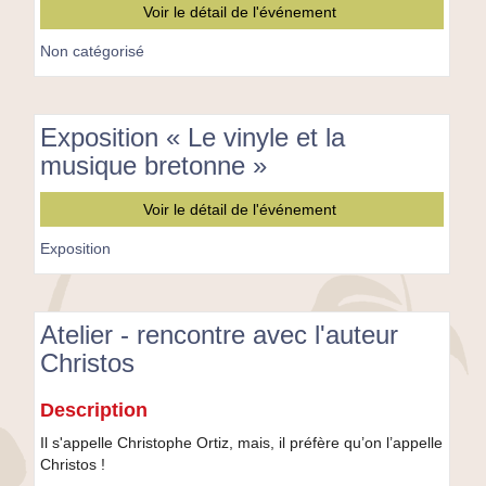
Fermeture
Voir le détail de l'événement
en
soutien
Non catégorisé
à
la
maternité
Exposition « Le vinyle et la
musique bretonne »
Exposition
Voir le détail de l'événement
«
Le
Exposition
vinyle
et
la
Atelier - rencontre avec l'auteur
musique
bretonne
Christos
»
Atelier
Description
-
rencontre
Il s'appelle Christophe Ortiz, mais, il préfère qu’on l’appelle
avec
Christos !
l'auteur