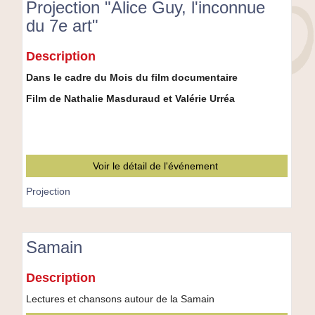
Projection "Alice Guy, l'inconnue
du 7e art"
Projection
Description
"Alice
Guy,
Dans le cadre du Mois du film documentaire
l'inconnue
Film de Nathalie Masduraud et Valérie Urréa
du
7e
art"
Voir le détail de l'événement
Projection
Samain
Samain
Description
Lectures et chansons autour de la Samain