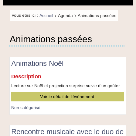
principal
la
navigation
Fil de
>
>
Vous êtes ici :
Accueil
Agenda
Animations passées
navigation-
FR
Animations passées
Animations Noël
Animations
Description
Noël
Lecture sur Noël et projection surprise suivie d'un goûter
Voir le détail de l'événement
Non catégorisé
Rencontre musicale avec le duo de