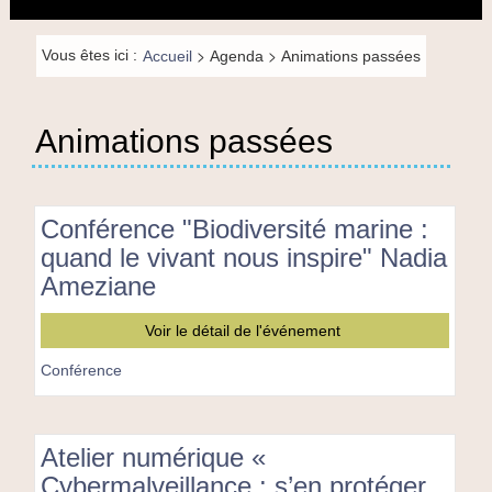
principal
la
navigation
Fil de
>
>
Vous êtes ici :
Accueil
Agenda
Animations passées
navigation-
FR
Animations passées
Conférence "Biodiversité marine :
quand le vivant nous inspire" Nadia
Ameziane
Conférence
Voir le détail de l'événement
"Biodiversité
marine
Conférence
:
quand
le
Atelier numérique «
vivant
nous
Cybermalveillance : s’en protéger