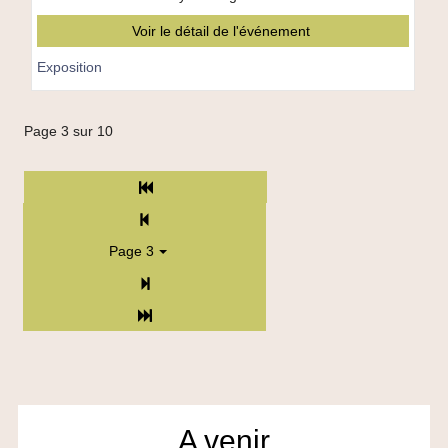
:
Voir le détail de l'événement
Terre
d’accueil"
Exposition
Page 3 sur 10
Début
Précédent
Page 3
Suivant
Fin
A venir