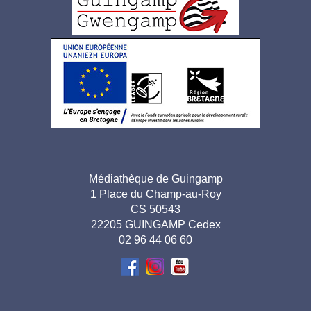
pied
de
page
Adresse
Médiathèque de Guingamp
1 Place du Champ-au-Roy
pied de
CS 50543
page-
22205 GUINGAMP Cedex
02 96 44 06 60
FR