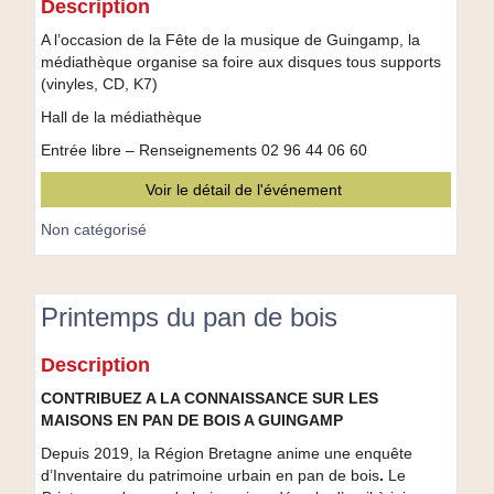
Description
aux
disques
A l’occasion de la Fête de la musique de Guingamp, la
médiathèque organise sa foire aux disques tous supports
(vinyles, CD, K7)
Hall de la médiathèque
Entrée libre – Renseignements 02 96 44 06 60
Voir le détail de l'événement
Non catégorisé
Printemps du pan de bois
Printemps
Description
du
pan
CONTRIBUEZ A LA CONNAISSANCE SUR LES
de
MAISONS EN PAN DE BOIS A GUINGAMP
bois
Depuis 2019, la Région Bretagne anime une enquête
d’Inventaire du patrimoine urbain en pan de bois
.
Le