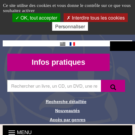
Animations
Accéder
Accéder
Accéder
Panneau de gestion des cookies
Logo
Ce site utilise des cookies et vous donne le contrôle sur ce que vous
au
au
à
souhaitez activer
passées
top-
menu
contenu
la
OK, tout accepter
Interdire tous les cookies
principal
connexion
FR
Personnaliser
Changement
Connexion
de langue
Mon
Infos
Infos pratiques
compte -
pratiques
MQueries
Saisir
Recherche
Recher
le
terme
à
Recherche détaillée
Liens de
rechercher
Nouveautés
dans
recherche
le
Accès par genres
site
Menu
Ouvrir