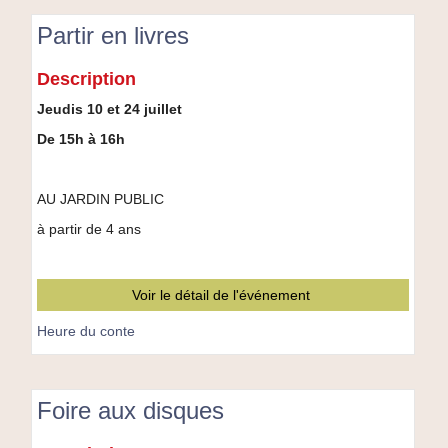
&
Partir en livres
Co
–
Partir
Le
Description
en
Lieu
livres
Jeudis 10 et 24 juillet
De 15h à 16h
AU JARDIN PUBLIC
à partir de 4 ans
Voir le détail de l'événement
Heure du conte
Foire aux disques
Foire