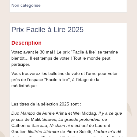
Non catégorisé
Prix Facile à Lire 2025
Prix
Description
Facile
à
Votez avant le 30 mai ! Le prix "Facile à lire" se termine
Lire
bientôt… Il est temps de voter ! Tout le monde peut
2025
participer.
Vous trouverez les bulletins de vote et l’urne pour voter
près de l’espace "Facile à lire", à l’étage de la
médiathèque.
Les titres de la sélection 2025 sont :
Duo Mambo
de Aurèle Arima et Wei Middag,
Il y a ce que
je suis
de Malik Soarès,
La grande profondeur
de
Catherine Barreau,
Ni chien ni méchant
de Laurent
Gautier,
Illettrée littéraire
de Pierre Soletti,
L’arbre m’a dit