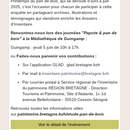
Printemps du pan de bois
, qui se déroule d’avril à juin
2025, c’est l’occasion pour chacun de participer à cette
enquête en partageant archives, illustrations et
témoignages qui viendront enrichir les dossiers
d’Inventaire.
Rencontrez-nous lors des journées
"Papote & pan de
bois" à la Médiathèque de Guingamp
:
Guingamp : jeudi 5 juin de 10h à 17h.
ou
Faites-nous parvenir vos contributions
:
Sur l’application GLAD : glad.bretagne.bzh
Par mail à
inventaire.patrimoine@bretagne.bzh
Par courrier postal à Service régional de l’Inventaire
du patrimoine RÉGION BRETAGNE - Direction
Tourisme et Patrimoine, Site d’Atalante, 1c-1d
avenue Bellefontaine - 35510 Cesson-Sévigné
Retrouvez toutes les informations utiles
sur
patrimoine.bretagne.bzh/etude-pan-de-bois
Voir le détail de l'événement