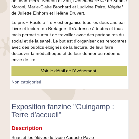
de Jean-Pierre Siméon et Zaü,
Une nouvelle vie
de Sophie
Moroni, Marie-Claire Brochard et Ludivine Paire,
Végétal
de Juliette Einhorn et Hélène Druvert.
Le prix « Facile à lire » est organisé tous les deux ans par
Livre et lecture en Bretagne. Il s’adresse à toutes et tous
mais permet surtout de travailler avec des partenaires du
social et de la santé. Le but est d’organiser des rencontres
avec des publics éloignés de la lecture, de leur faire
découvrir la médiathèque et de leur donner ou redonner
envie de lire.
Voir le détail de l'événement
Non catégorisé
Exposition fanzine "Guingamp :
Terre d’accueil"
Exposition
Description
fanzine
"Guingamp
Briac et les élèves du lycée Auguste Pavie