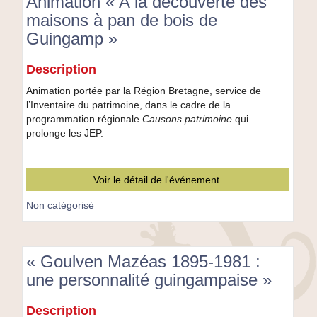
Animation « A la découverte des
maisons à pan de bois de
Guingamp »
Animation
Description
«
A
Animation portée par la Région Bretagne, service de
la
l’Inventaire du patrimoine, dans le cadre de la
découverte
programmation régionale
Causons patrimoine
qui
des
prolonge les JEP.
maisons
à
pan
Voir le détail de l'événement
de
bois
Non catégorisé
de
Guingamp
»
« Goulven Mazéas 1895-1981 :
une personnalité guingampaise »
«
Description
Goulven