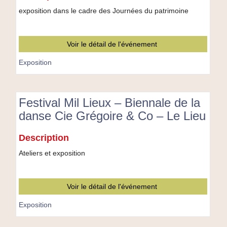
Mazéas
exposition dans le cadre des Journées du patrimoine
1895-
1981
:
Voir le détail de l'événement
une
personnalité
Exposition
guingampaise
»
Festival Mil Lieux – Biennale de la
danse Cie Grégoire & Co – Le Lieu
Festival
Description
Mil
Lieux
Ateliers et exposition
–
Biennale
de
Voir le détail de l'événement
la
danse
Exposition
Cie
Grégoire