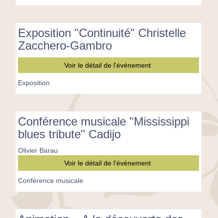
Exposition "Continuité" Christelle
Zacchero-Gambro
Exposition
Voir le détail de l'événement
"Continuité"
Christelle
Exposition
Zacchero-
Gambro
Conférence musicale "Mississippi
blues tribute" Cadijo
Olivier Barau
Conférence
Voir le détail de l'événement
musicale
"Mississippi
Conférence musicale
blues
tribute"
Cadijo