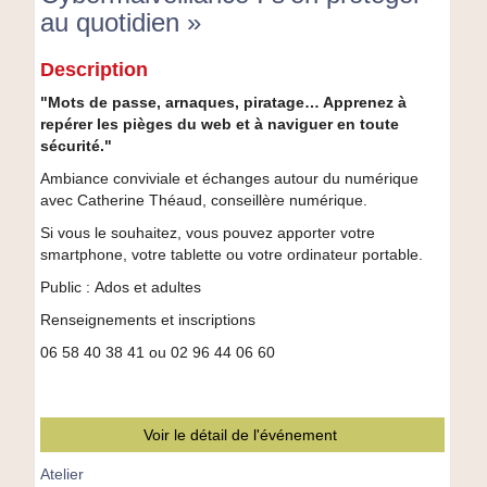
inspire"
au quotidien »
Nadia
Ameziane
Atelier
Description
numérique
«
"Mots de passe, arnaques, piratage… Apprenez à
Cybermalveillance
repérer les pièges du web et à naviguer en toute
:
sécurité."
s’en
Ambiance conviviale et échanges autour du numérique
protéger
avec Catherine Théaud, conseillère numérique.
au
quotidien
Si vous le souhaitez, vous pouvez apporter votre
»
smartphone, votre tablette ou votre ordinateur portable.
Public : Ados et adultes
Renseignements et inscriptions
06 58 40 38 41 ou 02 96 44 06 60
Voir le détail de l'événement
Atelier